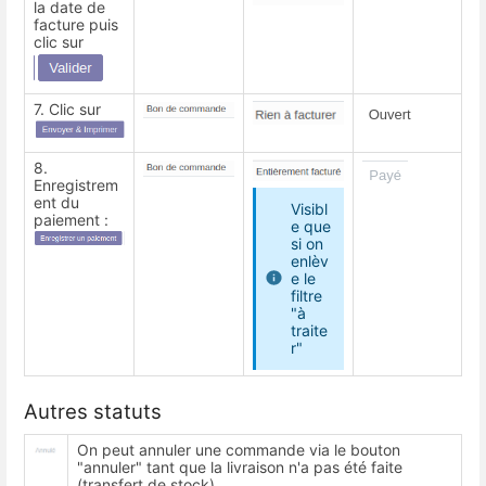
la date de
facture puis
clic sur
7. Clic sur
8.
Enregistrem
ent du
Visibl
paiement :
e que
si on
enlèv
e le
filtre
"à
traite
r"
Autres statuts
On peut annuler une commande via le bouton
"annuler" tant que la livraison n'a pas été faite
(transfert de stock).