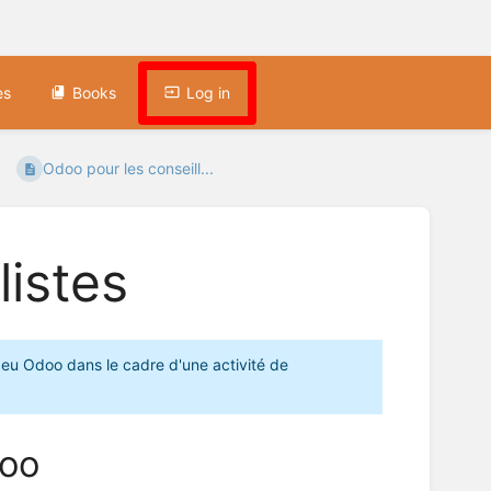
es
Books
Log in
Odoo pour les conseill...
listes
 peu Odoo dans le cadre d'une activité de
doo