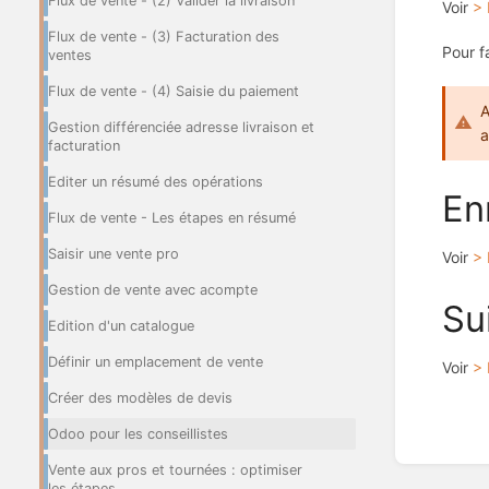
Flux de vente - (2) Valider la livraison
Voir
> 
Flux de vente - (3) Facturation des
Pour f
ventes
Flux de vente - (4) Saisie du paiement
A
Gestion différenciée adresse livraison et
a
facturation
Editer un résumé des opérations
En
Flux de vente - Les étapes en résumé
Saisir une vente pro
Voir
> 
Gestion de vente avec acompte
Su
Edition d'un catalogue
Définir un emplacement de vente
Voir
> 
Créer des modèles de devis
Odoo pour les conseillistes
Enter
Vente aux pros et tournées : optimiser
section
les étapes