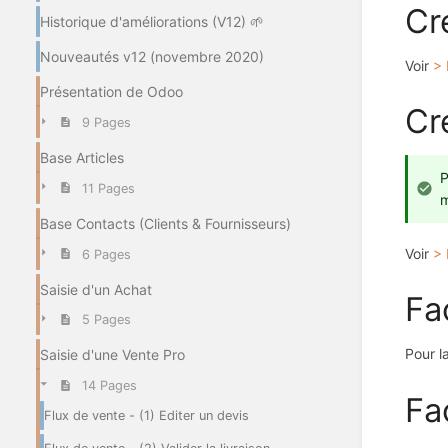
Cr
Historique d'améliorations (V12) 🌱
Nouveautés v12 (novembre 2020)
Voir
> 
Présentation de Odoo
Cr
9 Pages
Base Articles
P
11 Pages
m
Base Contacts (Clients & Fournisseurs)
Voir
> 
6 Pages
Saisie d'un Achat
Fa
5 Pages
Pour l
Saisie d'une Vente Pro
14 Pages
Fa
Flux de vente - (1) Editer un devis