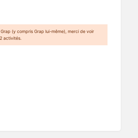
de Grap (y compris Grap lui-même), merci de voir
2 activités.