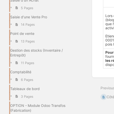
Saisie d'un Achat
5 Pages
Lors 
Saisie d'une Vente Pro
(bloq
que l
14 Pages
activ
Point de vente
Etie
00015
13 Pages
pois 
Gestion des stocks (Inventaire /
Pour
Entrepôt)
fourn
les 
11 Pages
dispo
Comptabilité
Enter
6 Pages
section
select
Previou
Tableaux de bord
mode
3 Pages
Côté
OPTION - Module Odoo Transfos
(Fabrication)