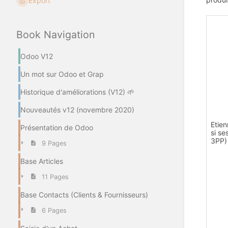
Export
Book Navigation
Odoo V12
Un mot sur Odoo et Grap
Historique d'améliorations (V12) 🌱
Nouveautés v12 (novembre 2020)
Etien
Présentation de Odoo
si se
3PP)
9 Pages
Base Articles
11 Pages
Base Contacts (Clients & Fournisseurs)
6 Pages