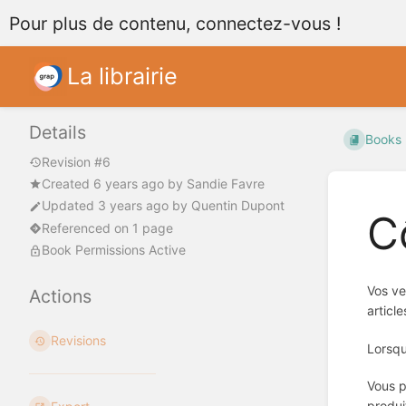
Pour plus de contenu, connectez-vous !
La librairie
Details
Books
Revision #6
Created
6 years ago
by
Sandie Favre
Updated
3 years ago
by
Quentin Dupont
C
Referenced on 1 page
Book Permissions Active
Vos ve
Actions
articl
Revisions
Lorsqu
Vous p
produi