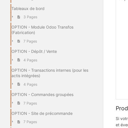
Tableaux de bord
3 Pages
OPTION - Module Odoo Transfos
(Fabrication)
7 Pages
OPTION - Dépôt / Vente
4 Pages
OPTION - Transactions internes (pour les
actis intégrées)
4 Pages
OPTION - Commandes groupées
7 Pages
Prod
OPTION - Site de précommande
Si vot
7 Pages
et éve