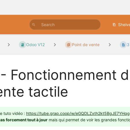
Shelv
Odoo V12
Point de vente
3
 - Fonctionnement d
nte tactile
e tuto vidéo :
https://tube.grap.coop/w/eGQDLZxth2kt5BgJE7YHqg
as forcement tout à jour
mais qui permet de voir les grandes fonctio