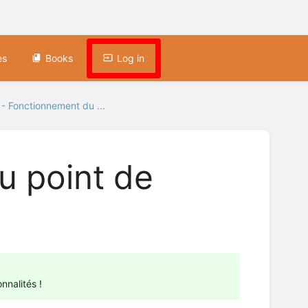
es
Books
Log in
 - Fonctionnement du ...
u point de
nnalités !