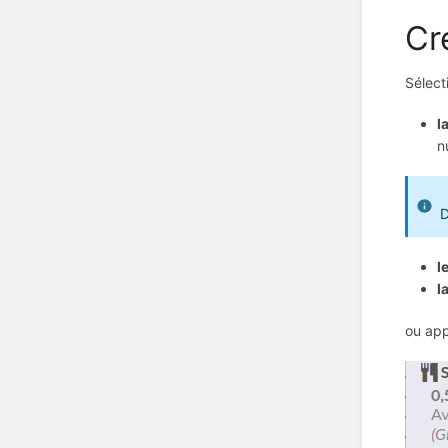
Cr
Sélect
l
n
D
l
l
ou app