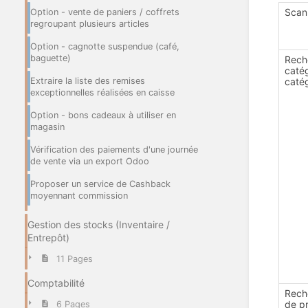
Scan
Option - vente de paniers / coffrets
regroupant plusieurs articles
Option - cagnotte suspendue (café,
baguette)
Rech
catég
Extraire la liste des remises
caté
exceptionnelles réalisées en caisse
Option - bons cadeaux à utiliser en
magasin
Vérification des paiements d'une journée
de vente via un export Odoo
Proposer un service de Cashback
moyennant commission
Gestion des stocks (Inventaire /
Entrepôt)
11 Pages
Comptabilité
Rech
de pr
6 Pages