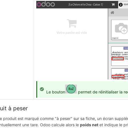
Le bouton
permet de réinitialiser la 
uit à peser
re produit est marqué comme "à peser" sur sa fiche, un écran supplém
ntuellement une tare. Odoo calcule alors le
poids net
et indique le pri