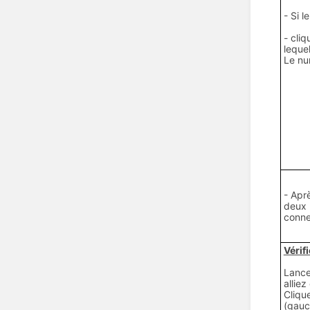
- Si l
- cli
leque
Le nu
- Apr
deux b
conne
Vérif
Lance
allie
Cliqu
(gauc