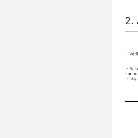
2.
- Véri
- Bal
menu
- cli