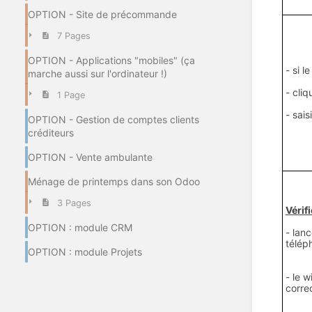
OPTION - Site de précommande
7 Pages
OPTION - Applications "mobiles" (ça
- si le
marche aussi sur l'ordinateur !)
- cli
1 Page
- sais
OPTION - Gestion de comptes clients
créditeurs
OPTION - Vente ambulante
Ménage de printemps dans son Odoo
3 Pages
Vérif
OPTION : module CRM
- lanc
télép
OPTION : module Projets
- le w
corre