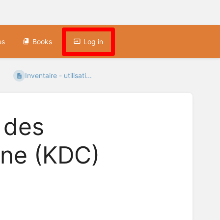
es
Books
Log in
Inventaire - utilisati...
n des
ne (KDC)