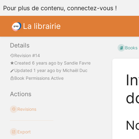
Pour plus de contenu, connectez-vous !
La librairie
Details
Books
Revision #14
Created
6 years ago
by
Sandie Favre
Updated
1 year ago
by
Michaël Duc
In
Book Permissions Active
d
Actions
Revisions
No
Export