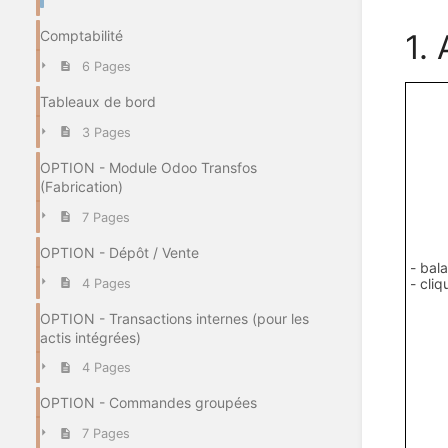
Comptabilité
1. 
6 Pages
Tableaux de bord
3 Pages
OPTION - Module Odoo Transfos
(Fabrication)
7 Pages
OPTION - Dépôt / Vente
- bal
- cli
4 Pages
OPTION - Transactions internes (pour les
actis intégrées)
4 Pages
OPTION - Commandes groupées
7 Pages