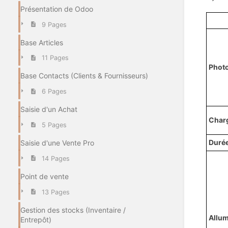
Présentation de Odoo
9 Pages
Base Articles
11 Pages
Phot
Base Contacts (Clients & Fournisseurs)
6 Pages
Saisie d'un Achat
Charg
5 Pages
Durée
Saisie d'une Vente Pro
14 Pages
Point de vente
13 Pages
Gestion des stocks (Inventaire /
Allum
Entrepôt)