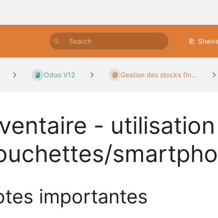
Shelv
Odoo V12
Gestion des stocks (In...
ventaire - utilisatio
ouchettes/smartpho
tes importantes