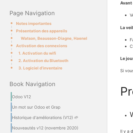
Avant 
Page Navigation
V
Notes importantes
La veil
Présentation des appareils
Watson, Beausson-Diagne, Haenel
F
Activation des connexions
C
1. Activation du wifi
Le jo
2. Activation du Bluetooth
3. Logiciel d’inventaire
Si vou
Book Navigation
Pr
Odoo V12
Un mot sur Odoo et Grap
Historique d'améliorations (V12) 🌱
Nouveautés v12 (novembre 2020)
Il y a 