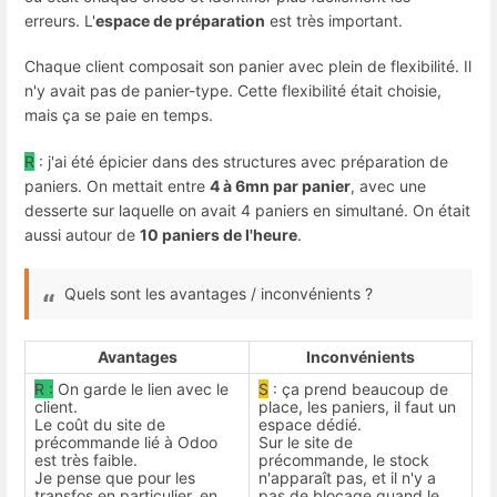
erreurs. L'
espace de préparation
est très important.
Chaque client composait son panier avec plein de flexibilité. Il
n'y avait pas de panier-type. Cette flexibilité était choisie,
mais ça se paie en temps.
R
: j'ai été épicier dans des structures avec préparation de
paniers. On mettait entre
4 à 6mn par panier
, avec une
desserte sur laquelle on avait 4 paniers en simultané. On était
aussi autour de
10 paniers de l'heure
.
Quels sont les avantages / inconvénients ?
Avantages
Inconvénients
R
:
On garde le lien avec le
S
: ça prend beaucoup de
client.
place, les paniers, il faut un
Le coût du site de
espace dédié.
précommande lié à Odoo
Sur le site de
est très faible.
précommande, le stock
Je pense que pour les
n'apparaît pas, et il n'y a
transfos en particulier, en
pas de blocage quand le