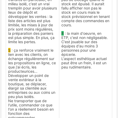
milieu isolé, c'est un vrai
stock est épuisé. Il aurait
tremplin pour avoir plusieurs
fallu afficher non pas le
lieux de dépôt et
stock en cours mais le
développer les ventes : la
stock prévisionnel en tenant
liste des articles est plus
compte des commandes en
limitée, les mises à jour de
cours.
prix sont moins régulières,
la préparation des paniers
R
: la main d'oeuvre, en
est plus simple. En plus, ça
ETP, c'est non négligeable.
limite les pertes.
C'est jouable sur des
équipes d'au moins 3
S
: ça renforce vraiment le
personnes pour une
lien avec les clients, on
épicerie.
échange régulièrement sur
L'aspect esthétique actuel
les propositions en ligne, ce
peut être un frein, il est un
que j'ai écris, les
peu rudimentaire.
producteurices...
Développer un point de
vente extérieur à la
boutique, se déplacer,
élargir sa clientèle aux
entreprises ou aux coins un
peu plus isolés.
Ne transporter que de
l'utile, commander ce que
l'on a réellement besoin en
fonction des
précommandes.