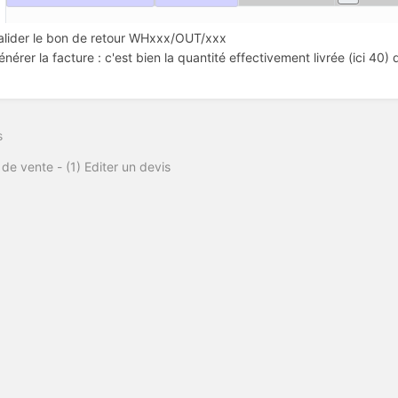
alider le bon de retour WHxxx/OUT/xxx
énérer la facture : c'est bien la quantité effectivement livrée (ici 40) 
s
 de vente - (1) Editer un devis
Odoo
Nextcloud
Peertube
Degooglisons