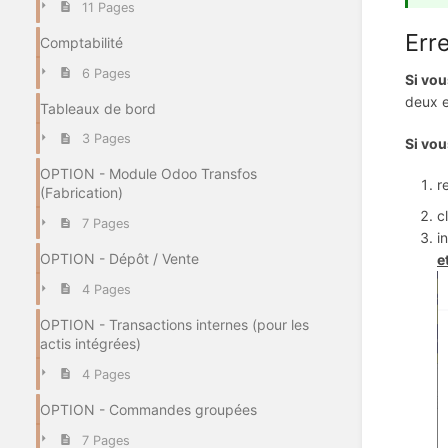
11 Pages
Erre
Comptabilité
6 Pages
Si vou
deux e
Tableaux de bord
3 Pages
Si vou
OPTION - Module Odoo Transfos
r
(Fabrication)
c
7 Pages
i
OPTION - Dépôt / Vente
e
4 Pages
OPTION - Transactions internes (pour les
actis intégrées)
4 Pages
OPTION - Commandes groupées
7 Pages