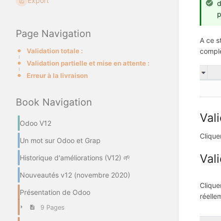
Export
d
p
Page Navigation
A ce st
complè
Validation totale :
Validation partielle et mise en attente :
Erreur à la livraison
Book Navigation
Vali
Odoo V12
Clique
Un mot sur Odoo et Grap
Vali
Historique d'améliorations (V12) 🌱
Nouveautés v12 (novembre 2020)
Clique
Présentation de Odoo
réelle
9 Pages