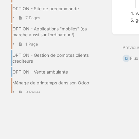
OPTION - Site de précommande
v
7 Pages
g
OPTION - Applications "mobiles" (ça
Enter
marche aussi sur l'ordinateur !)
section
select
1 Page
Previou
mode
OPTION - Gestion de comptes clients
Flux
créditeurs
OPTION - Vente ambulante
Ménage de printemps dans son Odoo
3 Pages
OPTION : module CRM
OPTION : module Projets