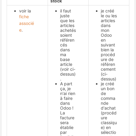
stock
voir la
il faut
je créé
juste
le ou les
fiche
que les
articles
associé
articles
dans
e
.
achetés
mon
soient
Odoo
référen
en
cés
suivant
dans
bien la
ma
procéd
base
ure de
article
référen
(voir ci-
cement
dessus)
(ci-
.
dessus)
A part
je créé
ça, je
un bon
n'ai rien
de
à faire
comma
dans
nde
Odoo !
d'achat
La
(procéd
facture
ure
sera
classiqu
établie
e) en
par
sélectio