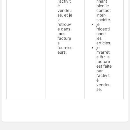
l'activit
nnant
é
bien le
vendeu
contact
se, et je
inter-
la
société.
retrouv
je
e dans
récepti
mes
onne
facture
les
s
articles.
fourniss
je
eurs.
m'arrêt
e là : la
facture
est faite
par
l'activit
é
vendeu
se.
Enter
section
select