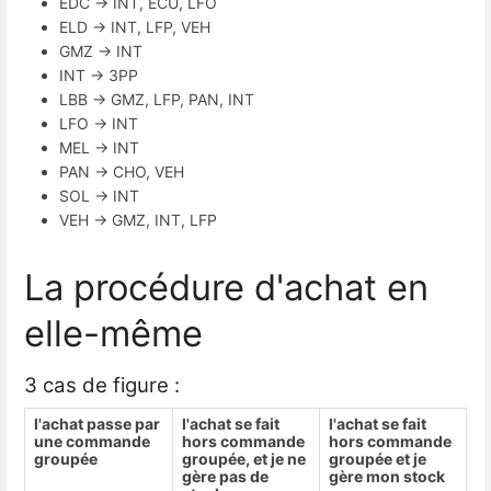
EDC → INT, ECU, LFO
ELD → INT, LFP, VEH
GMZ → INT
INT → 3PP
LBB → GMZ, LFP, PAN, INT
LFO → INT
MEL → INT
PAN → CHO, VEH
SOL → INT
VEH → GMZ, INT, LFP
La procédure d'achat en
elle-même
3 cas de figure :
l'achat passe par
l'achat se fait
l'achat se fait
une commande
hors commande
hors commande
groupée
groupée, et je ne
groupée et je
gère pas de
gère mon stock