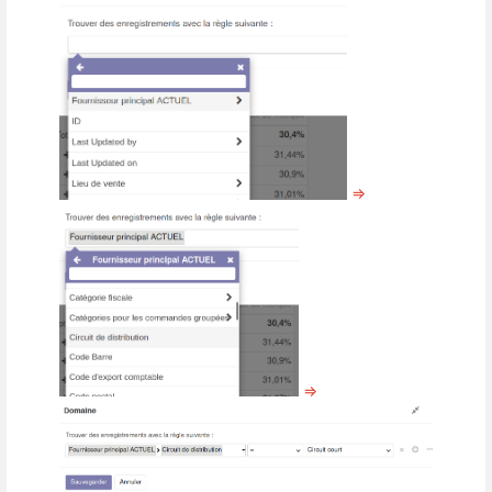
=>
=>