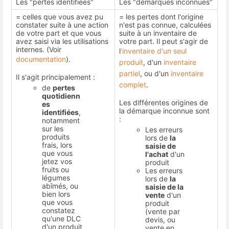
Les "pertes identifiées"
Les "démarques inconnues"
= celles que vous avez pu
= les pertes dont l'origine
constater suite à une action
n'est pas connue, calculées
de votre part et que vous
suite à un inventaire de
avez saisi via les utilisations
votre part. Il peut s'agir de
internes. (Voir
l
'inventaire d'un seul
documentation
).
produit
, d'un
inventaire
partiel
, ou d'un
inventaire
Il s'agit principalement :
complet
.
de
pertes
quotidienn
Les différentes origines de
es
la démarque inconnue sont
identifiées
,
:
notamment
sur les
Les erreurs
produits
lors de
la
frais, lors
saisie de
que vous
l'achat
d'un
jetez vos
produit
fruits ou
Les erreurs
légumes
lors de
la
abîmés, ou
saisie de la
bien lors
vente
d'un
que vous
produit
constatez
(vente par
qu'une DLC
devis, ou
d'un produit
vente en