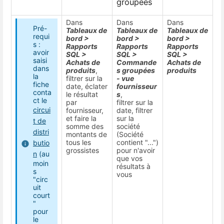
groupées
Dans
Dans
Dans
Pré-
Tableaux de
Tableaux de
Tableaux de
requi
bord >
bord >
bord >
s :
Rapports
Rapports
Rapports
avoir
SQL >
SQL >
SQL >
saisi
Achats de
Commande
Achats de
dans
produits
,
s groupées
produits
la
filtrer sur la
- vue
fiche
date, éclater
fournisseur
conta
le résultat
s
,
ct le
par
filtrer sur la
circui
fournisseur,
date, filtrer
et faire la
sur la
t de
somme des
société
distri
montants de
(Société
tous les
contient "...")
butio
grossistes
pour n'avoir
n
(au
que vos
moin
résultats à
s
vous
"circ
uit
court
"
pour
le