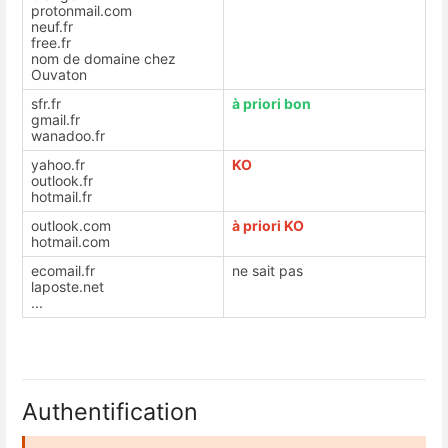
protonmail.com
neuf.fr
free.fr
nom de domaine chez
Ouvaton
sfr.fr
à priori bon
gmail.fr
wanadoo.fr
yahoo.fr
KO
outlook.fr
hotmail.fr
outlook.com
à priori KO
hotmail.com
ecomail.fr
ne sait pas
laposte.net
...
Authentification