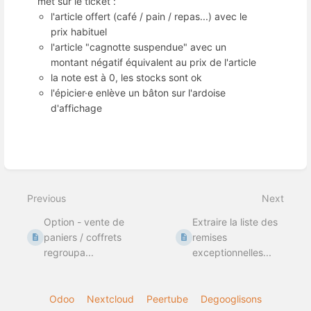
met sur le ticket :
l'article offert (café / pain / repas...) avec le
prix habituel
l'article "cagnotte suspendue" avec un
montant négatif équivalent au prix de l'article
la note est à 0, les stocks sont ok
l'épicier·e enlève un bâton sur l'ardoise
d'affichage
Enter
section
select
Previous
Next
mode
Option - vente de
Extraire la liste des
paniers / coffrets
remises
regroupa...
exceptionnelles...
Odoo
Nextcloud
Peertube
Degooglisons