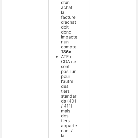
d'un
achat,
la
facture
d'achat
doit
donc
impacte
r un
compte
186x
ATE et
CDA ne
sont
pas l'un
pour
l'autre
des
tiers
standar
ds (401
/ 411),
mais
des
tiers
apparte
nant à
la