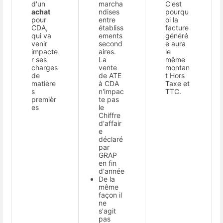
d'un
marcha
C'est
achat
ndises
pourqu
pour
entre
oi la
CDA,
établiss
facture
qui va
ements
généré
venir
second
e aura
impacte
aires.
le
r ses
La
même
charges
vente
montan
de
de ATE
t Hors
matière
à CDA
Taxe et
s
n'impac
TTC.
premièr
te pas
es
le
Chiffre
d'affair
e
déclaré
par
GRAP
en fin
d'année
De la
même
façon il
ne
s'agit
pas