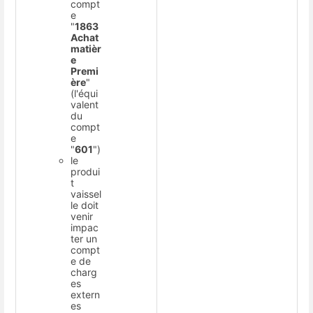
compt
e
"
1863
Achat
matièr
e
Premi
ère
"
(l'équi
valent
du
compt
e
"
601
")
le
produi
t
vaissel
le doit
venir
impac
ter un
compt
e de
charg
es
extern
es