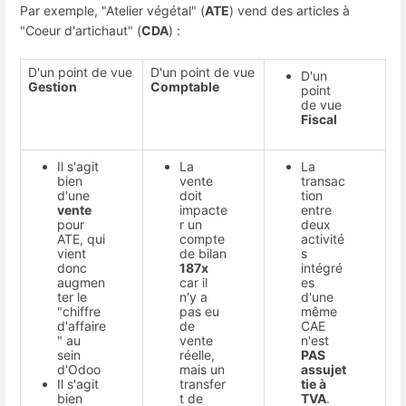
Par exemple, "Atelier végétal" (
ATE
) vend des articles à
"Coeur d'artichaut" (
CDA
) :
D'un point de vue
D'un point de vue
D'un
Gestion
Comptable
point
de vue
Fiscal
Il s'agit
La
La
bien
vente
transac
d'une
doit
tion
vente
impacte
entre
pour
r un
deux
ATE, qui
compte
activité
vient
de bilan
s
donc
187x
intégré
augmen
car il
es
ter le
n'y a
d'une
"chiffre
pas eu
même
d'affaire
de
CAE
" au
vente
n'est
sein
réelle,
PAS
d'Odoo
mais un
assujet
Il s'agit
transfer
tie à
bien
t de
TVA
.