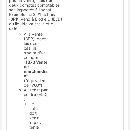
pour la vente, mais que
deux comptes comptables
soit impactés à l'achat.
Exemple : si 3 P'tits Pois
(
3PP
) vend à Elodie D (ELD)
du liquide vaisselle et du
café :
A la vente
(3PP), dans
les deux
cas, ils
s'agira d'un
compte
"
1873 Vente
de
marchandis
e
"
(l'équivalent
de "
707
")
A l'achat par
contre (ELD)
:
Le
café
doit
venir
impac
ter le