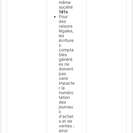
même
société
181x
Pour
des
raisons
légales,
les
écriture
s
compta
bles
généré
es ne
doivent
pas
venir
impacte
r la
numéro
tation
des
journau
x
d'achat
s et de
ventes ;
ainsi