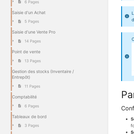
6 Pages
Saisie d'un Achat
L
d
5 Pages
Saisie d'une Vente Pro
O
14 Pages
Point de vente
13 Pages
Gestion des stocks (Inventaire /
Entrepôt)
11 Pages
Pa
Comptabilité
6 Pages
Conf
Tableaux de bord
S
fo
3 Pages
S