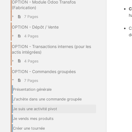
OPTION - Module Odoo Transfos
(Fabrication)
C
h
7 Pages
OPTION - Dépôt / Vente
C
d
4 Pages
OPTION - Transactions internes (pour les
actis intégrées)
4 Pages
OPTION - Commandes groupées
7 Pages
Présentation générale
J'achète dans une commande groupée
Je suis une activité pivot
Je vends mes produits
Créer une tournée