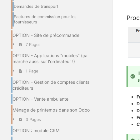
Demandes de transport
Proc
Factures de commission pour les
fournisseurs
OPTION - Site de précommande
7 Pages
OPTION - Applications "mobiles" (ça
marche aussi sur l'ordinateur !)
1 Page
I
s
OPTION - Gestion de comptes clients
créditeurs
F
OPTION - Vente ambulante
D
Ménage de printemps dans son Odoo
D
F
3 Pages
C
OPTION : module CRM