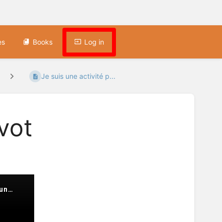
es
Books
Log in
Je suis une activité p...
ivot