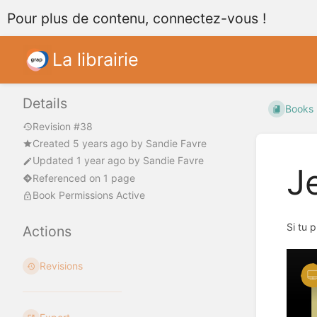
Pour plus de contenu, connectez-vous !
La librairie
Details
Books
Revision #38
Created
5 years ago
by
Sandie Favre
Updated
1 year ago
by
Sandie Favre
Je
Referenced on 1 page
Book Permissions Active
Si tu p
Actions
Revisions