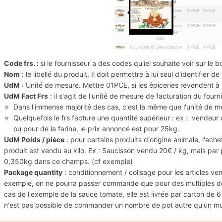
Code frs. :
si le fournisseur a des codes qu'iel souhaite voir sur l
Nom
: le libellé du produit. Il doit permettre à lui seul d'identifier 
UdM
: Unité de mesure. Mettre 01PCE, si les épiceries revendent à l
UdM Fact Frs
: il s'agit de l'unité de mesure de facturation du fourn
Dans l'immense majorité des cas, c'est la même que l'unité de 
Quelquefois le frs facture une quantité supérieur : ex : vendeu
ou pour de la farine, le prix annoncé est pour 25kg.
UdM Poids / pièce
: pour certains produits d'origine animale, l'ac
produit est vendu au kilo. Ex : Saucisson vendu 20€ / kg, mais par
0,350kg dans ce champs. (cf exemple)
Package quantity
: conditionnement / colisage pour les articles vend
exemple, on ne pourra passer commande que pour des multiples de
cas de l'exemple de la sauce tomate, elle est livrée par carton de 6 p
n'est pas possible de commander un nombre de pot autre qu'un mul