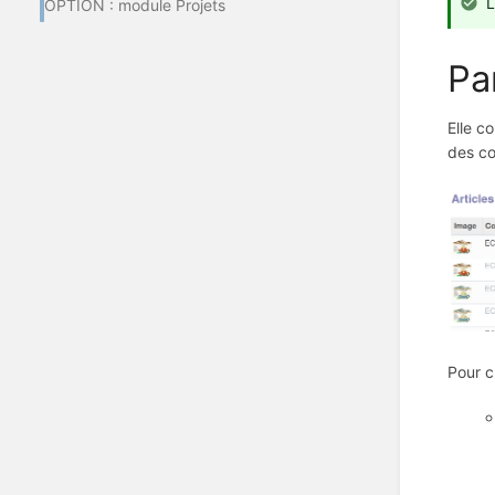
L
OPTION : module Projets
Pa
Elle c
des co
Pour c