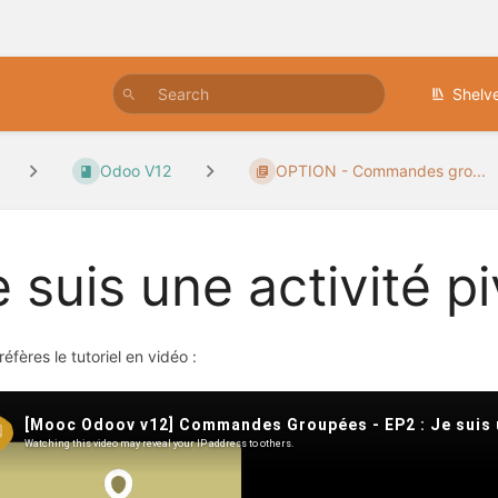
Shelv
Odoo V12
OPTION - Commandes gro...
 suis une activité p
réfères le tutoriel en vidéo :