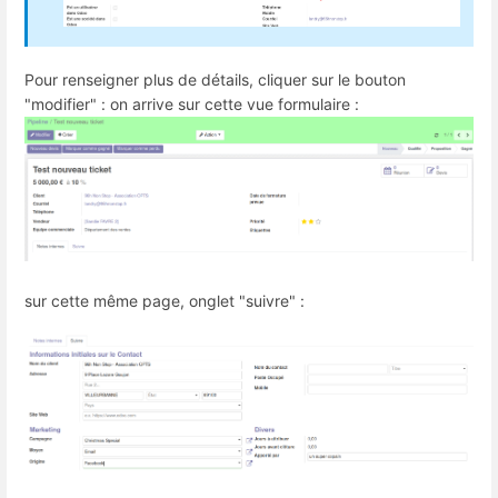
Pour renseigner plus de détails, cliquer sur le bouton
"modifier" : on arrive sur cette vue formulaire :
sur cette même page, onglet "suivre" :