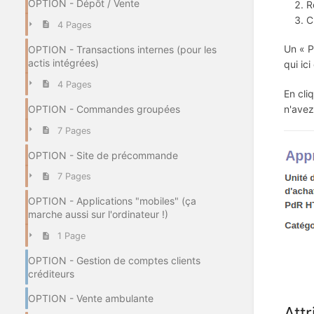
OPTION - Dépôt / Vente
R
C
4 Pages
Un « P
OPTION - Transactions internes (pour les
actis intégrées)
qui ic
4 Pages
En cli
n'avez
OPTION - Commandes groupées
7 Pages
OPTION - Site de précommande
7 Pages
OPTION - Applications "mobiles" (ça
marche aussi sur l'ordinateur !)
1 Page
OPTION - Gestion de comptes clients
créditeurs
OPTION - Vente ambulante
Att