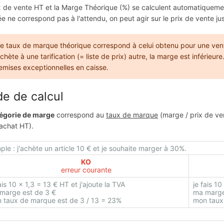
x de vente HT et la Marge Théorique (%) se calculent automatiquement
ée ne correspond pas à l'attendu, on peut agir sur le prix de vente jus
e taux de marque théorique correspond à celui obtenu pour une vente
chète à une tarification (= liste de prix) autre, la marge est inférieu
emises exceptionnelles en caisse.
e de calcul
égorie de marge
correspond au
taux de marque
(marge / prix de ve
'achat HT).
le : j'achète un article 10 € et je souhaite marger à 30%.
KO
erreur courante
ais 10 x 1,3 = 13 € HT et j'ajoute la TVA
je fais 1
marge est de 3 €
ma marge
 taux de marque est de 3 / 13 = 23%
mon taux