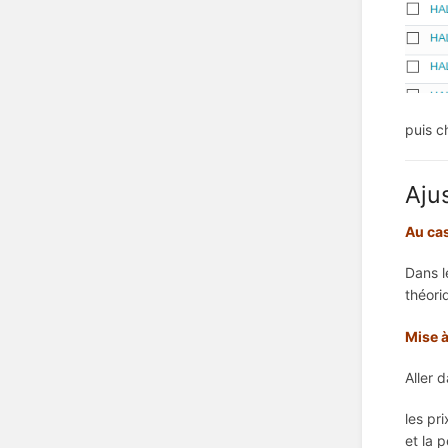
puis c
Aju
Au cas
Dans l
théori
Mise à
Aller 
les pr
et la 