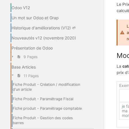
Le Pri
Odoo V12
calcul
Un mot sur Odoo et Grap
L
Historique d'améliorations (V12) 🌱
a
Nouveautés v12 (novembre 2020)
r
Présentation de Odoo
Mod
9 Pages
La
cat
Base Articles
prix d
11 Pages
Fiche Produit - Création / modification
Exemp
d'un article
Fiche Produit - Paramétrage Fiscal
je f
Fiche produit - Paramétrage comptable
ma 
mon
Fiche Produit - Gestion des codes
barres