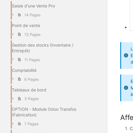
Saisie d'une Vente Pro
14 Pages
Point de vente
13 Pages
Gestion des stocks (Inventaire /
L
Entrepôt)
E
11 Pages
d
Comptabilité
6 Pages
E
M
Tableaux de bord
b
3 Pages
OPTION - Module Odoo Transfos
(Fabrication)
Aff
7 Pages
C