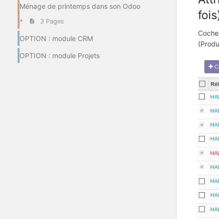
Ménage de printemps dans son Odoo
fois)
3 Pages
Cocher
OPTION : module CRM
(Produ
OPTION : module Projets