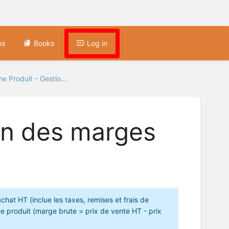
es
Books
Log in
he Produit - Gestio...
ion des marges
hat HT (inclue les taxes, remises et frais de
he produit (marge brute = prix de vente HT - prix