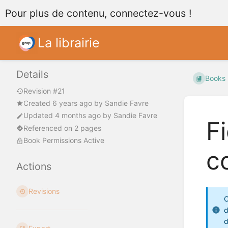
Pour plus de contenu, connectez-vous !
La librairie
Details
Books
Revision #21
Created
6 years ago
by
Sandie Favre
Updated
4 months ago
by
Sandie Favre
F
Referenced on 2 pages
Book Permissions Active
c
Actions
Revisions
O
d
d