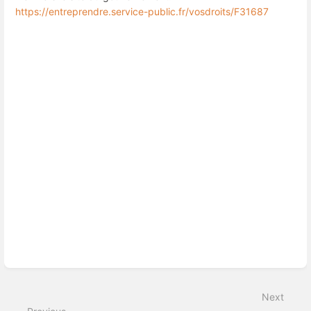
https://entreprendre.service-public.fr/vosdroits/F31687
Enter
section
select
mode
Next