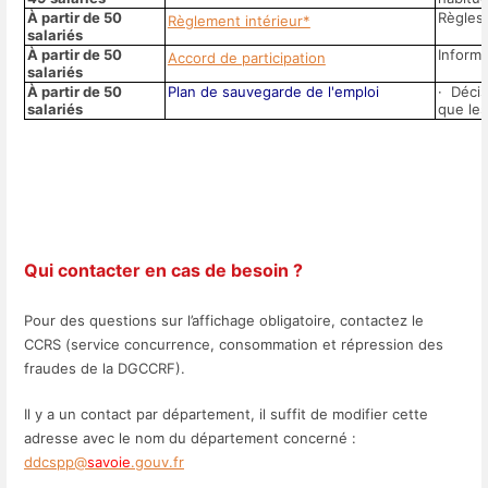
À partir de 50
Règles 
Règlement intérieur*
salariés
À partir de 50
Informa
Accord de participation
salariés
À partir de 50
Plan de sauvegarde de l'emploi
· Décis
salariés
que les
Qui contacter en cas de besoin ?
Pour des questions sur l’affichage obligatoire, contactez le
CCRS (service concurrence, consommation et répression des
fraudes de la DGCCRF).
Il y a un contact par département, il suffit de modifier cette
adresse avec le nom du département concerné :
ddcspp@
savoie
.gouv.fr