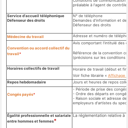
Conditions de communication 
préalable à l'agent de contrôle 
Service d'accueil téléphonique
N° de téléphone
Défenseur des droits
Demandes d'information et de c
Défenseur des droits
Adresse et numéro de télépho
Médecine du travail
Avis comportant l'intitulé des
Convention ou accord collectif du
Référence de la convention col
travail
*
(précisions sur les conditions d
Horaires collectifs de travail
Horaire de travail (début et fi
Voir fiche librairie «
Affichage d
Repos hebdomadaire
Jours et heures de repos colle
- Période de prise des congés
- Ordre des départs en congé
Congés payés
*
- Raison sociale et adresse de 
employeurs d'artistes du spec
La réglementation relative à l
Égalité professionnelle et salariale
*
entre hommes et femmes