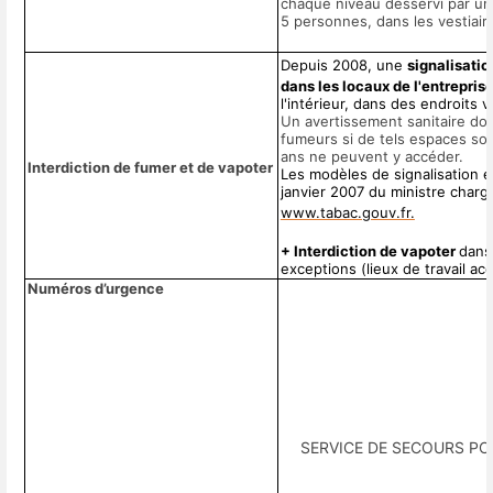
chaque niveau desservi par un
5 personnes, dans les vestiair
Depuis 2008, une
signalisatio
dans les locaux de l'entrepris
l'intérieur, dans des endroits 
Un avertissement sanitaire do
fumeurs si de tels espaces son
ans ne peuvent y accéder.
Interdiction de fumer et de vapoter
Les modèles de signalisation e
janvier 2007 du ministre chargé
www.tabac.gouv.fr.
+ Interdiction de vapoter
dans 
exceptions (lieux de travail ac
Numéros d’urgence
SERVICE DE SECOURS PO