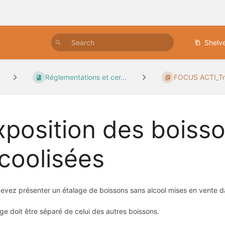
Shelv
Réglementations et cer...
FOCUS ACTI_Trai
xposition des boiss
lcoolisées
evez présenter un étalage de boissons sans alcool mises en vente da
age doit être séparé de celui des autres boissons.