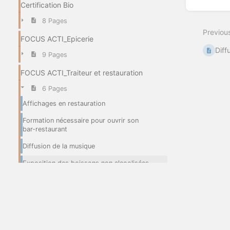
mode
Certification Bio
8 Pages
Previou
FOCUS ACTI_Epicerie
Diff
9 Pages
FOCUS ACTI_Traiteur et restauration
6 Pages
Affichages en restauration
Formation nécessaire pour ouvrir son
bar-restaurant
Diffusion de la musique
Exposition des boissons non alcoolisées
Normes d'aménagement, de sécurité
incendie, électrique
Certification bio en restauration
FOCUS ACTI_Vente en gros et B2B