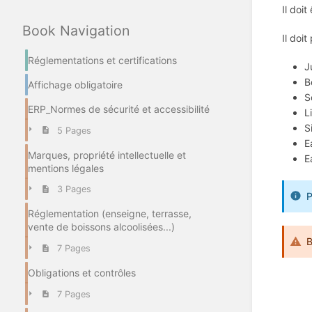
Il doit
Book Navigation
Il doi
Réglementations et certifications
J
B
Affichage obligatoire
S
ERP_Normes de sécurité et accessibilité
L
S
5 Pages
E
Marques, propriété intellectuelle et
E
mentions légales
3 Pages
P
Réglementation (enseigne, terrasse,
vente de boissons alcoolisées...)
B
7 Pages
Obligations et contrôles
Enter
section
7 Pages
select