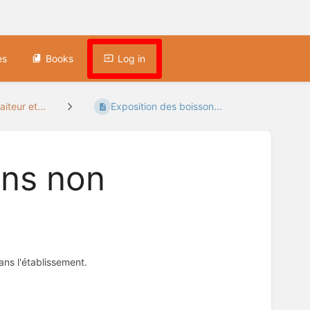
es
Books
Log in
teur et...
Exposition des boisson...
ons non
ns l'établissement.