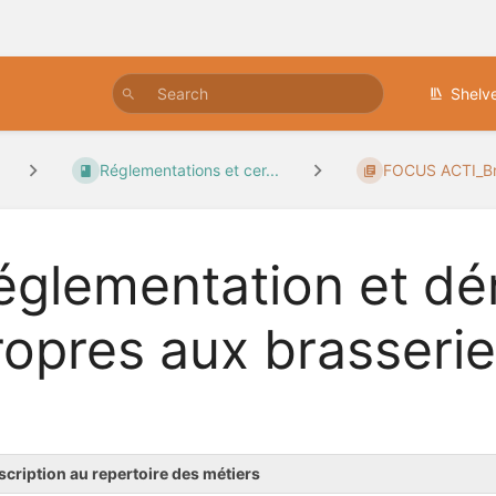
Shelv
Réglementations et cer...
FOCUS ACTI_Br
églementation et d
ropres aux brasseri
scription au repertoire des métiers