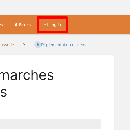
es
Books
Log in
asserie
Réglementation et déma...
émarches
es