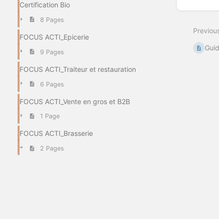
Certification Bio
8 Pages
Previou
FOCUS ACTI_Epicerie
Guid
9 Pages
FOCUS ACTI_Traiteur et restauration
6 Pages
FOCUS ACTI_Vente en gros et B2B
1 Page
FOCUS ACTI_Brasserie
2 Pages
Guides des bonnes pratiques des lieux
de brassage
Réglementation et démarches propres
aux brasseries
FOCUS ACTI_Boulangerie/ Patisserie