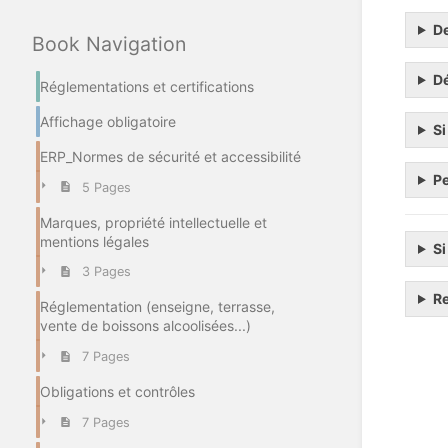
De
Book Navigation
Dé
Réglementations et certifications
Affichage obligatoire
Si
ERP_Normes de sécurité et accessibilité
Pe
5 Pages
Marques, propriété intellectuelle et
mentions légales
Si
3 Pages
Re
Réglementation (enseigne, terrasse,
vente de boissons alcoolisées...)
7 Pages
Enter
Obligations et contrôles
section
select
7 Pages
mode