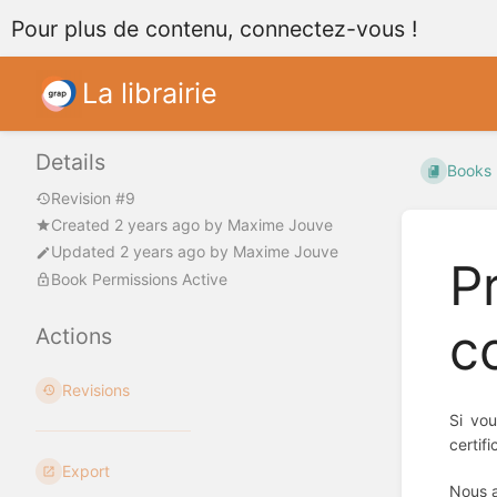
Pour plus de contenu, connectez-vous !
La librairie
Details
Books
Revision #9
Created
2 years ago
by
Maxime Jouve
Updated
2 years ago
by
Maxime Jouve
P
Book Permissions Active
c
Actions
Revisions
Si vou
certifi
Export
Nous a