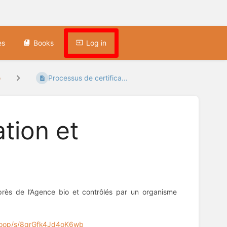
es
Books
Log in
o
Processus de certifica...
tion et
près de l’Agence bio et contrôlés par un organisme
.coop/s/8qrGfk4Jd4oK6wb