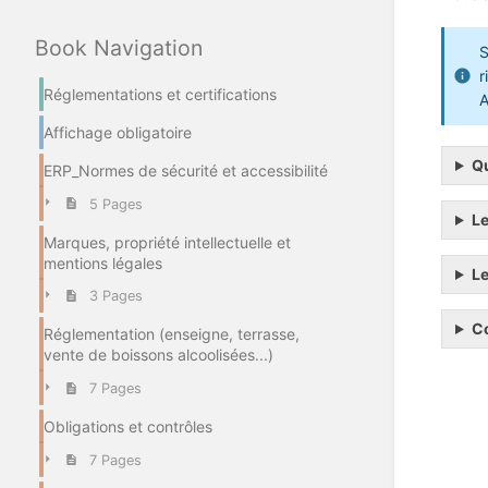
Book Navigation
S
r
Réglementations et certifications
A
Affichage obligatoire
Qu
ERP_Normes de sécurité et accessibilité
5 Pages
Le
Marques, propriété intellectuelle et
mentions légales
Le
3 Pages
Co
Réglementation (enseigne, terrasse,
vente de boissons alcoolisées...)
7 Pages
Obligations et contrôles
7 Pages