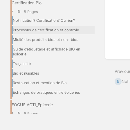
Certification Bio
8 Pages
Notification? Certification? Ou rien?
Processus de certification et controle
Mixité des produits bios et nons bios
Guide d’étiquetage et affichage BIO en
épicerie
Enter
section
Traçabilité
select
Previou
mode
Bio et nuisibles
Noti
Restauration et mention de Bio
Echanges de pratiques entre épiceries
FOCUS ACTI_Epicerie
9 Pages
FOCUS ACTI_Traiteur et restauration