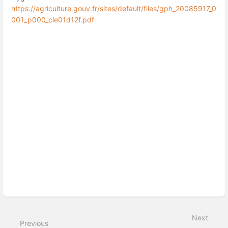
https://agriculture.gouv.fr/sites/default/files/gph_20085917_0
001_p000_cle01d12f.pdf
Enter
section
select
mode
Next
Previous