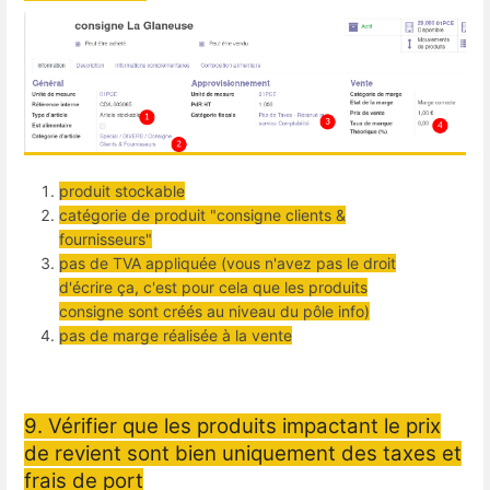
produit stockable
catégorie de produit "consigne clients &
fournisseurs"
pas de TVA appliquée (vous n'avez pas le droit
d'écrire ça, c'est pour cela que les produits
consigne sont créés au niveau du pôle info)
pas de marge réalisée à la vente
9. Vérifier que les produits impactant le prix
de revient sont bien uniquement des taxes et
frais de port