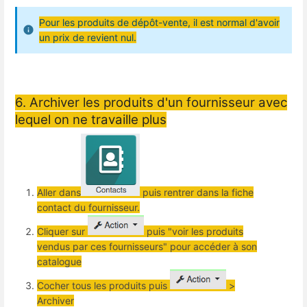
Pour les produits de dépôt-vente, il est normal d'avoir
un prix de revient nul.
6. Archiver les produits d'un fournisseur avec
lequel on ne travaille plus
Aller dans
puis rentrer dans la fiche
contact du fournisseur.
Cliquer sur
puis "voir les produits
vendus par ces fournisseurs" pour accéder à son
catalogue
Cocher tous les produits puis
>
Archiver