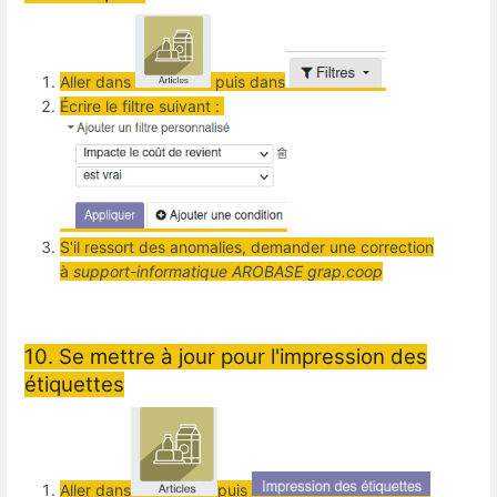
Aller dans
puis dans
Écrire le filtre suivant :
S'il ressort des anomalies, demander une correction
à
support-informatique AROBASE grap.coop
10. Se mettre à jour pour l'impression des
étiquettes
Aller dans
puis