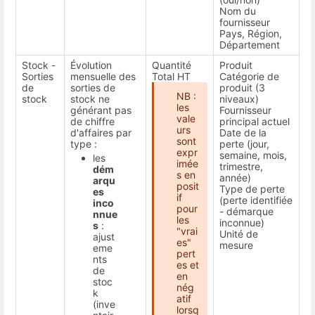
Nom du
fournisseur
Pays, Région,
Département
Stock -
Évolution
Quantité
Produit
Sorties
mensuelle des
Total HT
Catégorie de
de
sorties de
produit (3
NB :
stock
stock ne
niveaux)
les
générant pas
Fournisseur
vale
de chiffre
principal actuel
urs
d'affaires par
Date de la
sont
type :
perte (jour,
expr
semaine, mois,
les
imée
trimestre,
dém
s en
année)
arqu
posit
Type de perte
es
if
(perte identifiée
inco
pour
- démarque
nnue
les
inconnue)
s
:
"vrai
Unité de
ajust
es"
mesure
eme
pert
nts
es et
de
en
stoc
nég
k
atif
(inve
lorsq