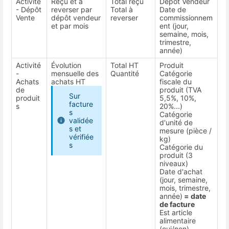
Activité
Reçu et à
Total reçu
Dépôt Vendeur
- Dépôt
reverser par
Total à
Date de
Vente
dépôt vendeur
reverser
commissionnem
et par mois
ent (jour,
semaine, mois,
trimestre,
année)
Activité
Évolution
Total HT
Produit
-
mensuelle des
Quantité
Catégorie
Achats
achats HT
fiscale du
de
produit (TVA
Sur
produit
5,5%, 10%,
facture
s
20%...)
s
Catégorie
validée
d'unité de
s et
mesure (pièce /
vérifiée
kg)
s
Catégorie du
produit (3
niveaux)
Date d'achat
(jour, semaine,
mois, trimestre,
année)
= date
de facture
Est article
alimentaire
(oui/non)