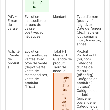
fermée
s.
PdV -
Évolution
Montant
Type d'erreur
Erreur
mensuelle des
(positive /
de
erreurs de
négative)
caisse
caisse
Date de l'erreur
positives et
(déclinable en
négatives.
jour, semaine,
mois, trimestre,
année)
Activité
Évolution
Total HT
Produit
- Vente
mensuelle des
Marge HT
Produit actif
de
ventes avec
Quantité de
(oui/non)
produit
type de vente
produit
Catégorie
s
(dépôt vente,
Taux de
d'unité de
vente de
marque
mesure
marchandises,
(pièce/kg)
Calc
vente de
Catégorie de
ulé
produits
produit (3
d'ap
finis...)
niveaux)
rès
Catégorie de
la
société
mar
(épicerie,
ge
boulangerie...)
HT
Catégorie de
et le