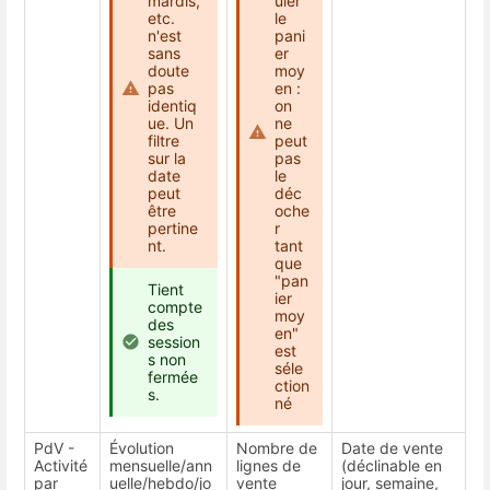
mardis,
uler
etc.
le
n'est
pani
sans
er
doute
moy
pas
en :
identiq
on
ue. Un
ne
filtre
peut
sur la
pas
date
le
peut
déc
être
oche
pertine
r
nt.
tant
que
"pan
Tient
ier
compte
moy
des
en"
session
est
s non
séle
fermée
ction
s.
né
PdV -
Évolution
Nombre de
Date de vente
Activité
mensuelle/ann
lignes de
(déclinable en
par
uelle/hebdo/jo
vente
jour, semaine,