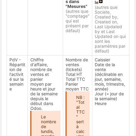
s dans
le
"Mesures"
(autres que
(autres que
Societe,
"comptage"
Created by,
qui est
Created on,
présent par
Last Updated
défaut)
by et Last
Updated on qui
sont les
paramètres par
défaut)
PdV -
Chiffre
Nombre de
Caissier
Répartit
d'affaire,
ventes
Date de la
ion de
nombre de
(tickets)
vente
l'activit
ventes et
Total HT
(déclinable en
é sur la
panier
Total TTC
jour, semaine,
semain
moyen par
Panier
mois, trimestre,
e
heure et jour
moyen TTC
année)
de la semaine
Jour (= jour de
NB :
depuis le
la semaine)
"Tot
début dans
Heure
al
Odoo.
TTC
Le
"
nombre
sert
de
à
lundis,
calc