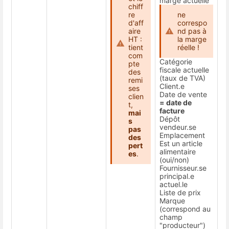
marge actuelle
chiff
re
ne
d'aff
correspo
aire
nd pas à
HT :
la marge
tient
réelle !
com
Catégorie
pte
fiscale actuelle
des
(taux de TVA)
remi
Client.e
ses
Date de vente
clien
= date de
t,
facture
mai
Dépôt
s
vendeur.se
pas
Emplacement
des
Est un article
pert
alimentaire
es
.
(oui/non)
Fournisseur.se
principal.e
actuel.le
Liste de prix
Marque
(correspond au
champ
"producteur")