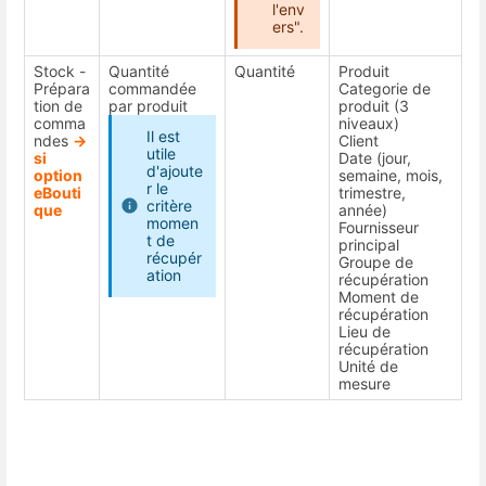
l'env
ers".
Stock -
Quantité
Quantité
Produit
Prépara
commandée
Categorie de
tion de
par produit
produit (3
comma
niveaux)
Il est
ndes
->
Client
utile
si
Date (jour,
d'ajoute
option
semaine, mois,
r le
eBouti
trimestre,
critère
que
année)
momen
Fournisseur
t de
principal
récupér
Groupe de
ation
récupération
Moment de
récupération
Lieu de
récupération
Unité de
mesure