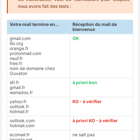
nous avons fait des tests :
Votre mail termine en...
Réception du mail de
bienvenue
gmail.com
OK
lilo.org
orange.fr
protonmail.com
neuf.fr
free.fr
nom de domaine chez
Ouvaton
sfr.fr
à priori bon
gmail.fr
wanadoo.fr
yahoo.fr
KO - à vérifier
outlook.fr
hotmail.fr
outlook.com
à priori KO - à vérifier
hotmail.com
ecomail.fr
ne sait pas
laposte.net