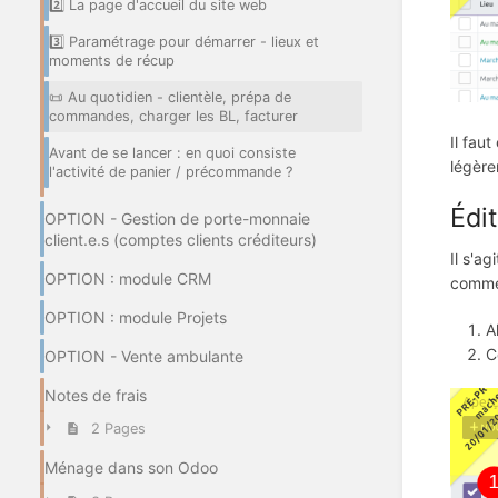
2️⃣ La page d'accueil du site web
3️⃣ Paramétrage pour démarrer - lieux et
moments de récup
📜 Au quotidien - clientèle, prépa de
commandes, charger les BL, facturer
Il fau
Avant de se lancer : en quoi consiste
légère
l'activité de panier / précommande ?
Édi
OPTION - Gestion de porte-monnaie
client.e.s (comptes clients créditeurs)
Il s'a
OPTION : module CRM
commen
OPTION : module Projets
A
C
OPTION - Vente ambulante
Notes de frais
2 Pages
Ménage dans son Odoo