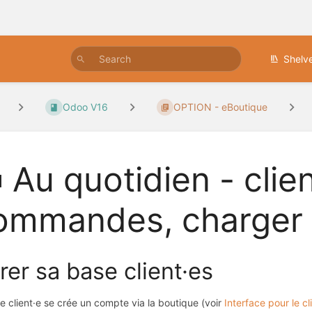
Shelv
Odoo V16
OPTION - eBoutique
 Au quotidien - clie
ommandes, charger l
rer sa base client·es
 client·e se crée un compte via la boutique (voir
Interface pour le cl