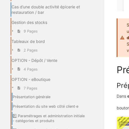
Cas d’une double activité épicerie et
restauration / bar
Gestion des stocks
S
u
9 Pages
Tableaux de bord
S
v
2 Pages
OPTION - Dépôt / Vente
Pr
4 Pages
OPTION - eBoutique
Pré
7 Pages
Dans
Présentation générale
Présentation du site web côté client·e
bouto
1️⃣ Paramétrages et administration initiale
- catégories et produits