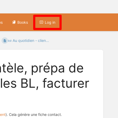
es
Books
Log in
📜 Au quotidien - clien...
ntèle, prépa de
es BL, facturer
ient
). Cela génère une fiche contact.