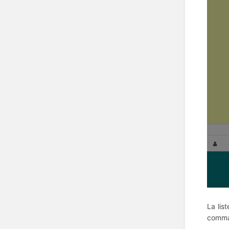
La lis
comma