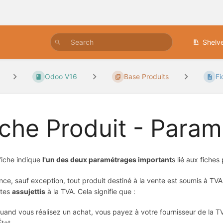
Shelv
Odoo V16
Base Produits
Fi
iche Produit - Param
fiche indique
l'un des deux paramétrages important
s lié aux fiches
nce, sauf exception, tout produit destiné à la vente est soumis à TVA.
êtes
assujettis
à la TVA. Cela signifie que :
uand vous réalisez un achat, vous payez à votre fournisseur de la 
État