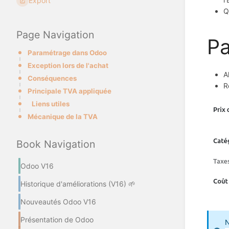
Export
Q
Page Navigation
P
Paramétrage dans Odoo
Exception lors de l'achat
A
Conséquences
R
Principale TVA appliquée
Liens utiles
Mécanique de la TVA
Book Navigation
Odoo V16
Historique d'améliorations (V16) 🌱
Nouveautés Odoo V16
Présentation de Odoo
N