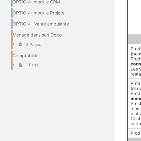
OPTION : module CRM
OPTION : module Projets
OPTION - Vente ambulante
Ménage dans son Odoo
3 Pages
Prod
(bout
Comptabilité
Prod
cons
1 Page
Les y
rest
Prod
tel q
Prod
immé
Prest
à em
plats
Confi
cadre
Prod