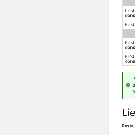
Prod
cons
Prod
Prod
cons
Prod
cons
P
d
f
Li
Resta