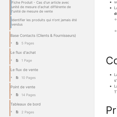
v
Fiche Produit - Cas d'un article avec
unité de mesure d'achat différente de
L
l'unité de mesure de vente
d
Identifier les produits qui n'ont jamais été
vendus
Base Contacts (Clients & Fournisseurs)
5 Pages
Le flux d'achat
C
1 Page
Le flux de vente
L
10 Pages
s
L
Point de vente
T
14 Pages
Tableaux de bord
Pr
2 Pages