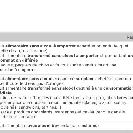
Res
uit
alimentaire
sans alcool à emporter
acheté et revendu tel quel
eille d'eau, jus d'orange)
uit alimentaire
transformé
sans alcool
à
emporter
et permettant
un
ommation différée
aourts, paquets de chips et fruits à l'unité vendus lors d'une
auration à emporter
uit
alimentaire
sans alcool
consommé
sur place
acheté et revendu
uel (bouteille d'eau, jus d'orange)
uit alimentaire
transformé
sans alcool
destiné à une
consommatio
diate
ation de traiteur "hors les murs" (fête familiale ou pro), plats livrés ou
porter pour une consommation immédiate (glaces, pizzas, sushis,
 cuisinés, sandwichs, tartines...)
series, produits chocolatés, margarines et caviar vendus dans le
 de la restauration
uit alimentaire
avec alcool
(revendu ou transformé)