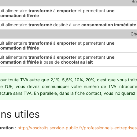
Bo
uit alimentaire
transformé
à
emporter
et permettant
une
ommation différée
uit alimentaire
transformé
destiné à une
consommation immédiate
Cho
uit alimentaire
transformé
à
emporter
et permettant
une
ommation différée
uit alimentaire
transformé
à
emporter
et permettant
une
ommation différée
à base de
chocolat au lait
our toute TVA autre que 2,1%, 5,5%, 10%, 20%, c'est que vous trai
e l'UE, vous devez communiquer votre numéro de TVA intracommun
acture sans TVA. En parallèle, dans la fiche contact, vous indiquerez l
ens utiles
uration
:
http://vosdroits.service-public.fr/professionnels-entrepris