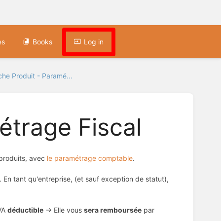
es
Books
Log in
che Produit - Paramé...
étrage Fiscal
 produits, avec
le paramétrage comptable
.
 En tant qu'entreprise, (et sauf exception de statut),
TVA
déductible
-> Elle vous
sera remboursée
par