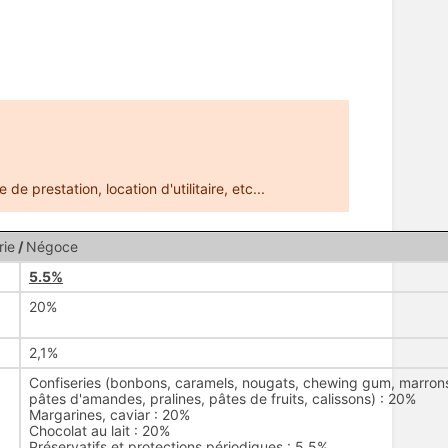
 de prestation, location d'utilitaire, etc...
rie
/
Négoce
5.5%
20%
2,1%
Confiseries (bonbons, caramels, nougats, chewing gum, marron
pâtes d'amandes, pralines, pâtes de fruits, calissons) : 20%
Margarines, caviar : 20%
Chocolat au lait : 20%
Préservatifs et protections périodiques : 5,5%