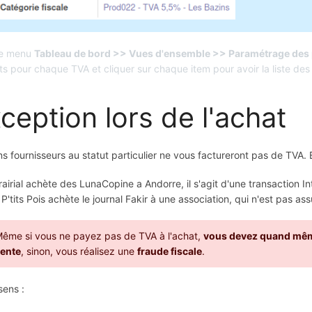
le menu
Tableau de bord >> Vues d'ensemble >> Paramétrage des 
ts pour chaque TVA et cliquer sur chaque item pour avoir la liste de
ception lors de l'achat
ns fournisseurs au statut particulier ne vous factureront pas de TVA.
rairial achète des LunaCopine a Andorre, il s'agit d'une transaction 
 P'tits Pois achète le journal Fakir à une association, qui n'est pas assu
ême si vous ne payez pas de TVA à l'achat,
vous devez quand même
ente
, sinon, vous réalisez une
fraude fiscale
.
sens :