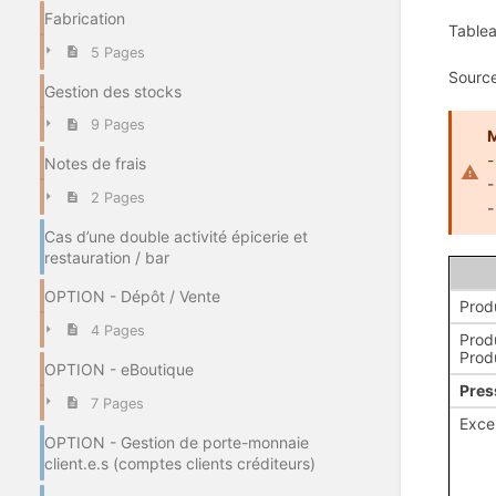
Fabrication
Tablea
5 Pages
Sourc
Gestion des stocks
9 Pages
M
-
Notes de frais
-
2 Pages
-
Cas d’une double activité épicerie et
restauration / bar
OPTION - Dépôt / Vente
Prod
4 Pages
Prod
Prod
OPTION - eBoutique
Pres
7 Pages
Exce
OPTION - Gestion de porte-monnaie
client.e.s (comptes clients créditeurs)