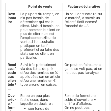
Point de vente
Facture déclarative
Dest
La plupart du temps, on
Un seul destinataire sur
inata
n'a pas besoin de
le marché, à savoir un
ire
déterminer qui est le
"client" fictif nommé
client. Mais si besoin, on
"marché de ...".
peut nommer le client en
plus de citer quel est
l'emplacement/lieu de
vente si l'on souhaite
pratiquer un tarif
préférentiel ou faire des
stats sur ce client en
particulier.
Remi
Suivi très précisément
On peut en faire...mais
ses /
via des listes de prix
ça ne se voit pas, et on
cade
et/ou des remises en %
ne peut pas l'analyser.
aux
appliquées sur un article
clien
et/ou une remise en €
tèle /
type arrondi en caisse.
...
Ouv
Etape un peu plus
Solde de fermeture -
ertur
fastidieuse, dans
solde d'ouverture =
e /
laquelle on déclare :
chiffre d'affaires.
ferm
On ne peut pas
son fonds de