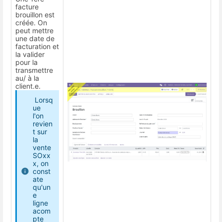
facture
brouillon est
créée. On
peut mettre
une date de
facturation et
la valider
pour la
transmettre
au/ à la
client.e.
Lorsq
ue
l'on
revien
t sur
la
vente
SOxx
x, on
const
ate
qu'un
e
ligne
acom
pte