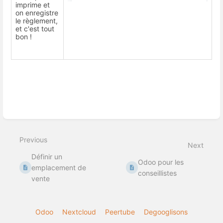
imprime et
on enregistre
le règlement,
et c'est tout
bon !
Enter
section
select
Previous
mode
Next
Définir un
Odoo pour les
emplacement de
conseillistes
vente
Odoo
Nextcloud
Peertube
Degooglisons