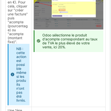
en €). Pour
cela, cliquer
sur "créer
une facture"
puis
"acompte
(pourcentag
e) ou
"acompte
Odoo sélectionne le produit
(montant
d'acompte correspondant au taux
fixe)".
de TVA le plus élevé de votre
vente, ici 20%.
NB :
cette
action
est
possi
ble
même
si les
produ
its
n'ont
pas
été
livrés.
Une 1ère