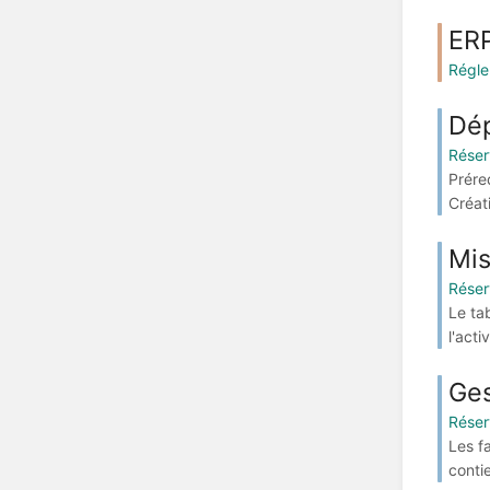
ERP
Régle
Dép
Réser
Prére
Créati
Mis
Réser
Le ta
l'acti
Ges
Réser
Les f
conti