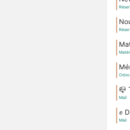
Réser
Nou
Réser
Mat
Matér
Mén
Odoo
📪 
Mail
✊ D
Mail