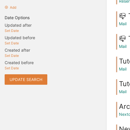
Réser
Add
📪 
Date Options
Mail
Updated after
Set Date
📪 
Updated before
Set Date
Mail
Created after
Set Date
Tut
Created before
Set Date
Mail
UPDATE SEARCH
Tut
Mail
Arc
Nextc
New