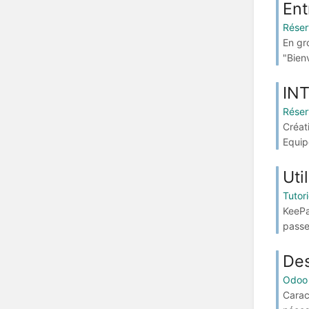
Ent
Réser
En gro
"Bienv
INT
Réser
Créat
Equip
Uti
Tutor
KeePa
passe
Des
Odoo
Carac