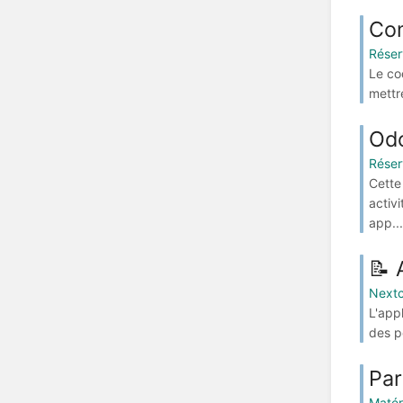
Com
Réser
Le co
mettr
Odo
Réser
Cette
activ
app...
📝 
Nextc
L'app
des pe
Par
Matér