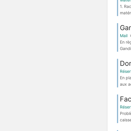
1. Ra
matéri
Gan
Mail
En rè
Gandi 
Don
Réser
En pl
aux a
Fac
Réser
Probl
caisse