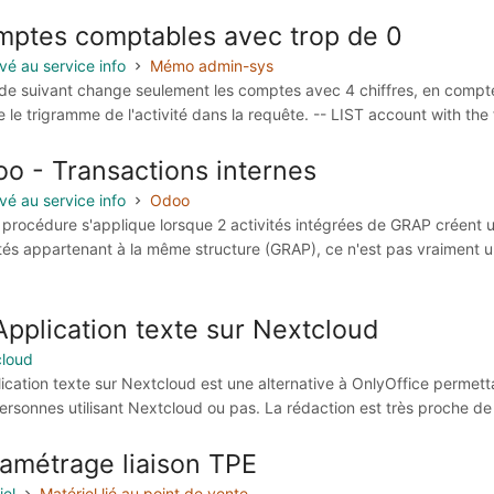
ptes comptables avec trop de 0
vé au service info
Mémo admin-sys
de suivant change seulement les comptes avec 4 chiffres, en compte av
e le trigramme de l'activité dans la requête. -- LIST account with th
o - Transactions internes
vé au service info
Odoo
 procédure s'applique lorsque 2 activités intégrées de GRAP créent u
ités appartenant à la même structure (GRAP), ce n'est pas vraiment
Application texte sur Nextcloud
loud
lication texte sur Nextcloud est une alternative à OnlyOffice permett
rsonnes utilisant Nextcloud ou pas. La rédaction est très proche de ce
amétrage liaison TPE
iel
Matériel lié au point de vente