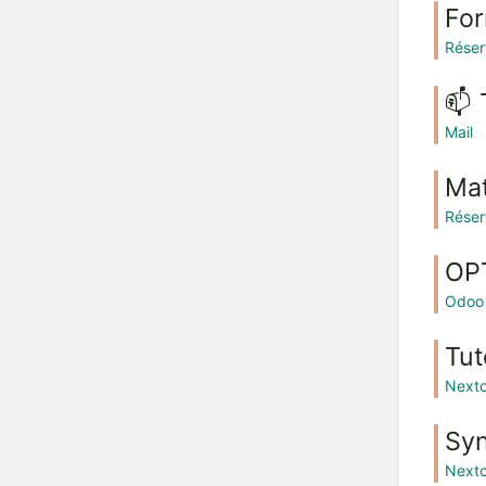
For
Réser
📫 
Mail
Mat
Réser
OPT
Odoo
Tut
Nextc
Syn
Nextc