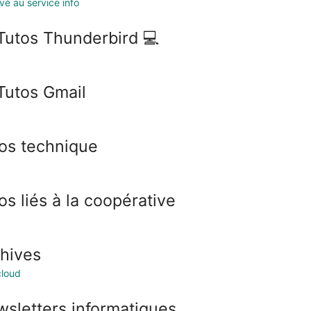
vé au service info
Tutos Thunderbird 💻
Tutos Gmail
os technique
os liés à la coopérative
hives
loud
sletters informatiques