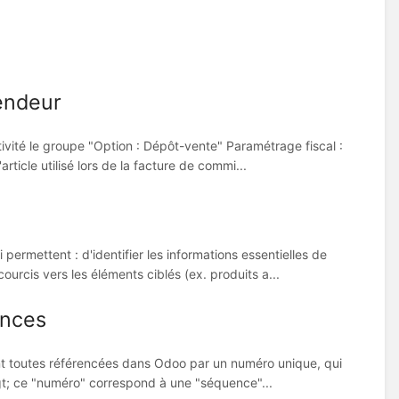
endeur
ctivité le groupe "Option : Dépôt-vente" Paramétrage fiscal :
rticle utilisé lors de la facture de commi...
ermettent : d'identifier les informations essentielles de
ourcis vers les éléments ciblés (ex. produits a...
ences
sont toutes référencées dans Odoo par un numéro unique, qui
-&gt; ce "numéro" correspond à une "séquence"...