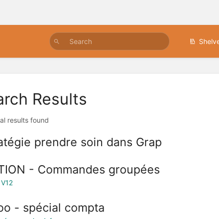
Shelv
arch Results
al results found
atégie prendre soin dans Grap
TION - Commandes groupées
 V12
o - spécial compta