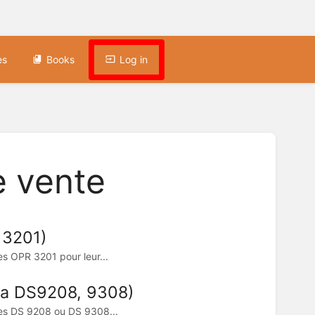
es
Books
Log in
e vente
 3201)
es OPR 3201 pour leur...
ra DS9208, 9308)
rres DS 9208 ou DS 9308...