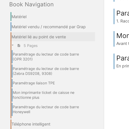
Book Navigation
Par
Matériel
1. Rac
Matériel vendu / recommandé par Grap
Mon
Matériel lié au point de vente
Avant t
5 Pages
Paramétrage du lecteur de code barre
Par
(OPR 3201)
En prin
Paramétrage du lecteur de code barre
(Zebra DS9208, 9308)
Paramétrage liaison TPE
Mon imprimante ticket de caisse ne
fonctionne plus
Paramétrage du lecteur de code barre
Honeywell
Téléphone intelligent