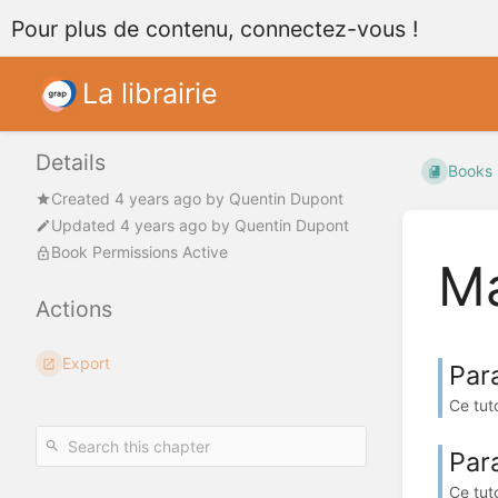
Pour plus de contenu, connectez-vous !
La librairie
Details
Books
Created
4 years ago
by
Quentin Dupont
Updated
4 years ago
by
Quentin Dupont
Book Permissions Active
Ma
Actions
Export
Par
Ce tut
Par
Ce tut