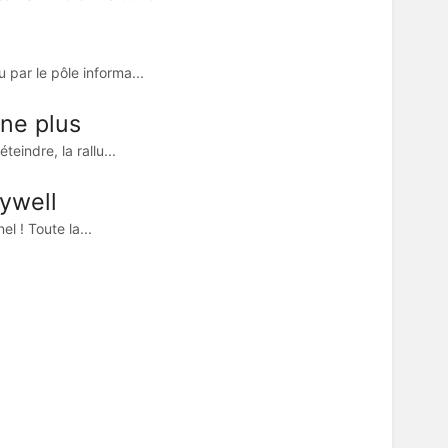
 par le pôle informa...
nne plus
eindre, la rallu...
ywell
l ! Toute la...