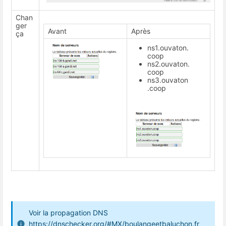
Chan
ger
Avant
Après
ça
ns1.ouvaton.
coop
ns2.ouvaton.
coop
ns3.ouvaton
.coop
Voir la propagation DNS
https://dnschecker.org/#MX/boulangeetbaluchon.fr