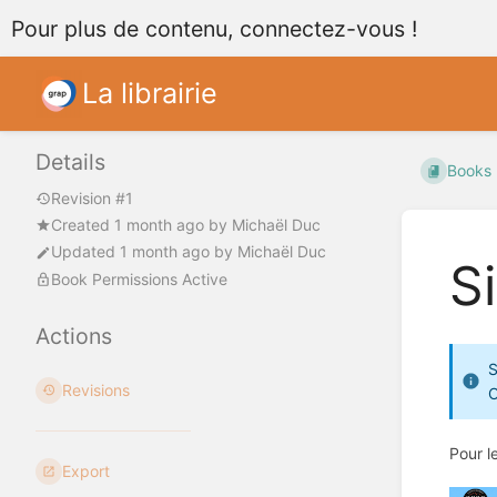
Pour plus de contenu, connectez-vous !
La librairie
Details
Books
Revision #1
Created
1 month ago
by
Michaël Duc
Updated
1 month ago
by
Michaël Duc
S
Book Permissions Active
Actions
S
Revisions
O
Pour l
Export