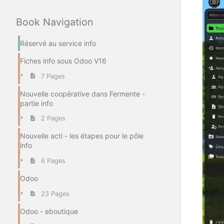
Book Navigation
Réservé au service info
Fiches info sous Odoo V16
7 Pages
Nouvelle coopérative dans Fermente -
partie info
2 Pages
Nouvelle acti - les étapes pour le pôle
info
6 Pages
Odoo
23 Pages
Odoo - eboutique