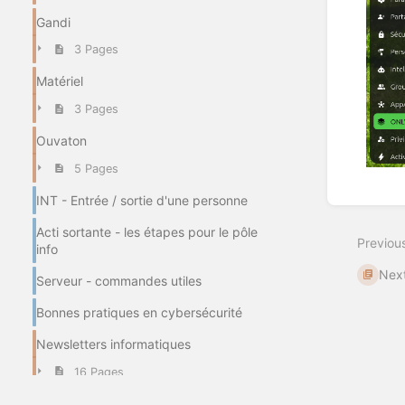
Gandi
3 Pages
Matériel
3 Pages
Ouvaton
5 Pages
Enter
INT - Entrée / sortie d'une personne
section
select
Acti sortante - les étapes pour le pôle
Previou
mode
info
Nex
Serveur - commandes utiles
Bonnes pratiques en cybersécurité
Newsletters informatiques
16 Pages