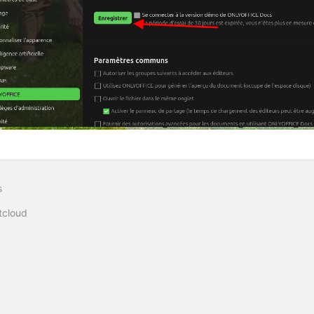
s
tcloud