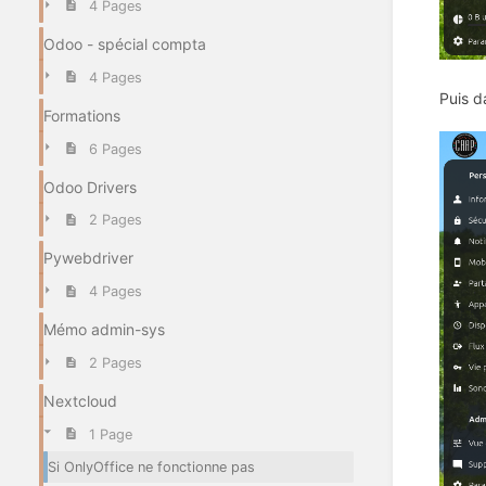
4 Pages
Odoo - spécial compta
4 Pages
Puis d
Formations
6 Pages
Odoo Drivers
2 Pages
Pywebdriver
4 Pages
Mémo admin-sys
2 Pages
Nextcloud
1 Page
Si OnlyOffice ne fonctionne pas