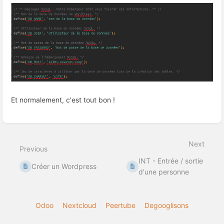
Et normalement, c'est tout bon !
Enter
section
select
Next
mode
Previous
INT - Entrée / sortie
Créer un Wordpress
d'une personne
Odoo
Nextcloud
Peertube
Degooglisons