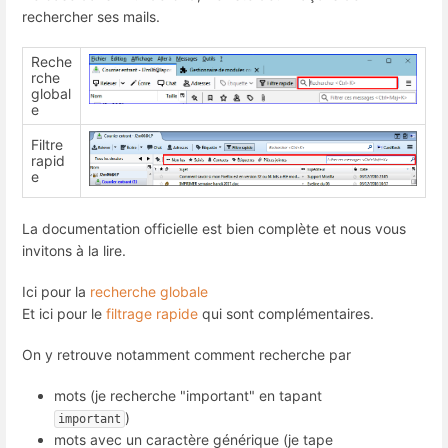
rechercher ses mails.
Reche
rche
global
e
Filtre
rapid
e
La documentation officielle est bien complète et nous vous
invitons à la lire.
Ici pour la
recherche globale
Et ici pour le
filtrage rapide
qui sont complémentaires.
On y retrouve notamment comment recherche par
mots (je recherche "important" en tapant
)
important
mots avec un caractère générique (je tape