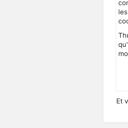
con
le
coc
Th
qu'
mo
Et 
Enter
section