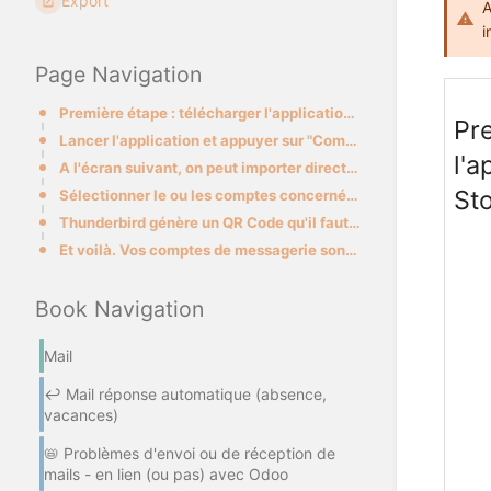
Export
A
i
Page Navigation
Première étape : télécharger l'application Thunderbird sur le Play Store
Pr
Lancer l'application et appuyer sur "Commencer"
l'a
A l'écran suivant, on peut importer directement son ou ses comptes déjà présents sur son ordinateur,
St
Sélectionner le ou les comptes concernés, laisser la case "Inclure les mots de passe des comptes" co
Thunderbird génère un QR Code qu'il faut scanner via l'application mobile Thunderbird.
Et voilà. Vos comptes de messagerie sont maintenant importés et vos mails disponibles sur votre télé
Book Navigation
Mail
↩️ Mail réponse automatique (absence,
vacances)
📛 Problèmes d'envoi ou de réception de
mails - en lien (ou pas) avec Odoo