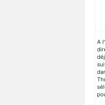
A l
di
déj
sui
da
Th
sél
po