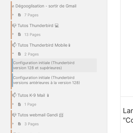
✊ Dégooglisation - sortir de Gmail
7 Pages
📪 Tutos Thunderbird 💻
13 Pages
📫 Tutos Thunderbird Mobile📱
2 Pages
Configuration initiale (Thunderbird
version 128 et supérieures)
Configuration initiale (Thunderbird
versions antérieures à la version 128)
📫 Tutos K-9 Mail 📱
1 Page
Lan
📪 Tutos webmail Gandi 📨
"C
3 Pages