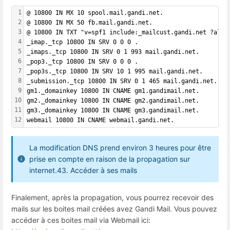
1
@ 10800 IN MX 10 spool.mail.gandi.net.
2
@ 10800 IN MX 50 fb.mail.gandi.net.
3
@ 10800 IN TXT "v=spf1 include:_mailcust.gandi.net ?all"
4
_imap._tcp 10800 IN SRV 0 0 0 .
5
_imaps._tcp 10800 IN SRV 0 1 993 mail.gandi.net.
6
_pop3._tcp 10800 IN SRV 0 0 0 .
7
_pop3s._tcp 10800 IN SRV 10 1 995 mail.gandi.net.
8
_submission._tcp 10800 IN SRV 0 1 465 mail.gandi.net.
9
gm1._domainkey 10800 IN CNAME gm1.gandimail.net.
10
gm2._domainkey 10800 IN CNAME gm2.gandimail.net.
11
gm3._domainkey 10800 IN CNAME gm3.gandimail.net.
12
webmail 10800 IN CNAME webmail.gandi.net.
La modification DNS prend environ 3 heures pour être
prise en compte en raison de la propagation sur
internet.43. Accéder à ses mails
Finalement, après la propagation, vous pourrez recevoir des
mails sur les boites mail créées avez Gandi Mail. Vous pouvez
accéder à ces boites mail via Webmail ici: