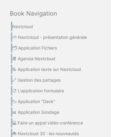
select
mode
Book Navigation
Nextcloud
⛅ Nextcloud - présentation générale
🗂️ Application Fichiers
📆 Agenda Nextcloud
📝 Application texte sur Nextcloud
🔗 Gestion des partages
📑 L'application formulaire
🦆 Application "Deck"
📊 Application Sondage
💻 Faire un appel vidéo-conférence
🐞 Nextcloud 30 : les nouveautés