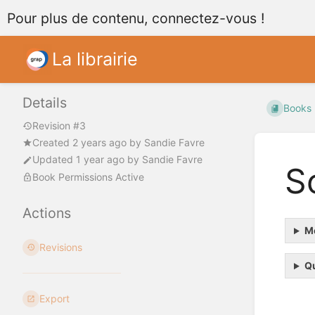
Pour plus de contenu, connectez-vous !
La librairie
Details
Books
Revision #3
Created
2 years ago
by
Sandie Favre
Updated
1 year ago
by
Sandie Favre
S
Book Permissions Active
Actions
Mo
Revisions
Qu
Enter
Export
section