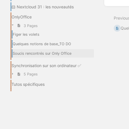
🐹 Nextcloud 31 : les nouveautés
OnlyOffice
Previou
3 Pages
Que
Figer les volets
Quelques notions de base_TO DO
Soucis rencontrés sur Only Office
Synchronisation sur son ordinateur ✅
5 Pages
Tutos spécifiques
3 Pages
Archives
7 Pages