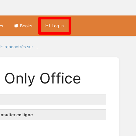
es
Books
Log in
s rencontrés sur ...
 Only Office
onsulter en ligne