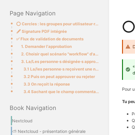
Page Navigation
⭕ 
⭕ Cercles : les groupes pour utilisateur·rices
🖋️ Signature PDF intégrée
✅ Flux de validation de documents
1. Demander l'approbation
D
2. Choisir quel scénario "workflow" d'approbation
3. La/Les personne·s désignée·s approuvent ou non
«
3.1 La/les personne·s reçoivent une notification sur laquelle on peut cliquer
d
3.2 Puis on peut approuver ou rejeter
3.3 On reçoit la réponse
Pour u
3.4 Sachant que le champ commentaire a pu être utilisé pour causer de ça
Tu peu
Book Navigation
P
Q
Nextcloud
Q
⛅ Nextcloud - présentation générale