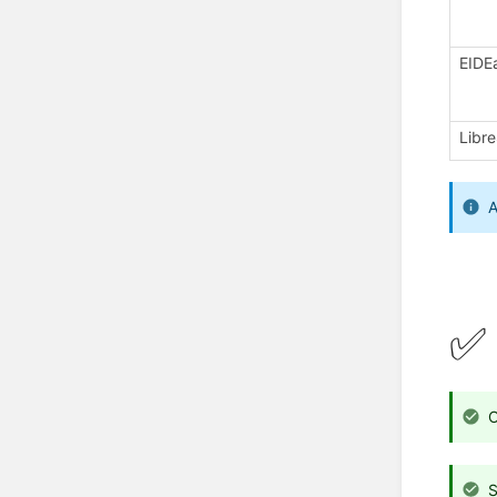
EIDE
Libr
A
✅ 
O
S