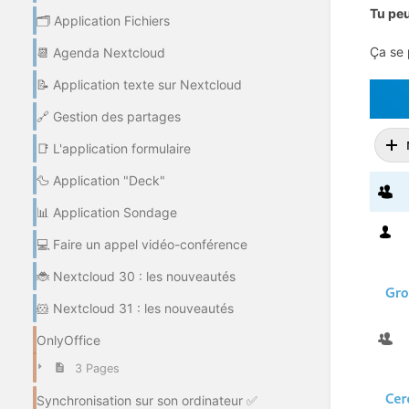
Tu peu
🗂️ Application Fichiers
Ça se 
📆 Agenda Nextcloud
📝 Application texte sur Nextcloud
🔗 Gestion des partages
📑 L'application formulaire
🦆 Application "Deck"
📊 Application Sondage
💻 Faire un appel vidéo-conférence
🐞 Nextcloud 30 : les nouveautés
🐹 Nextcloud 31 : les nouveautés
OnlyOffice
3 Pages
Synchronisation sur son ordinateur ✅