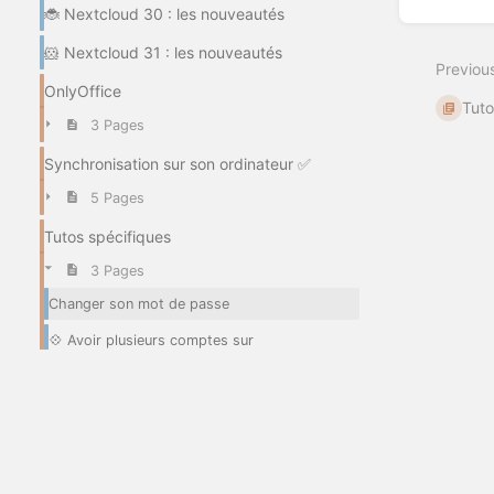
🐞 Nextcloud 30 : les nouveautés
🐹 Nextcloud 31 : les nouveautés
Previou
OnlyOffice
Tuto
3 Pages
Synchronisation sur son ordinateur ✅
5 Pages
Tutos spécifiques
3 Pages
Changer son mot de passe
💠 Avoir plusieurs comptes sur
différentes nuages
Plan de sauvegarde pour les données de
son logiciel tierce
Archives
7 Pages