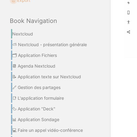
Export
Book Navigation
Nextcloud
⛅ Nextcloud - présentation générale
🗂️ Application Fichiers
📆 Agenda Nextcloud
Enter
section
📝 Application texte sur Nextcloud
select
mode
🔗 Gestion des partages
📑 L'application formulaire
🦆 Application "Deck"
📊 Application Sondage
💻 Faire un appel vidéo-conférence