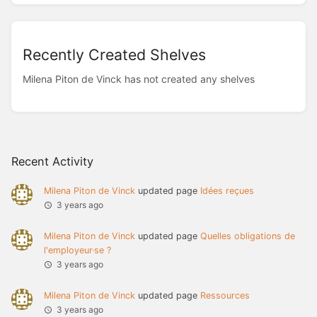
Recently Created Shelves
Milena Piton de Vinck has not created any shelves
Recent Activity
Milena Piton de Vinck
updated page
Idées reçues
3 years ago
Milena Piton de Vinck
updated page
Quelles obligations de
l'employeur·se ?
3 years ago
Milena Piton de Vinck
updated page
Ressources
3 years ago