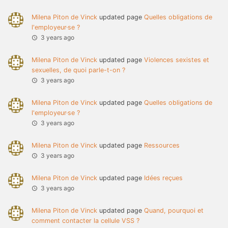
Milena Piton de Vinck
updated page
Quelles obligations de
l'employeur·se ?
3 years ago
Milena Piton de Vinck
updated page
Violences sexistes et
sexuelles, de quoi parle-t-on ?
3 years ago
Milena Piton de Vinck
updated page
Quelles obligations de
l'employeur·se ?
3 years ago
Milena Piton de Vinck
updated page
Ressources
3 years ago
Milena Piton de Vinck
updated page
Idées reçues
3 years ago
Milena Piton de Vinck
updated page
Quand, pourquoi et
comment contacter la cellule VSS ?