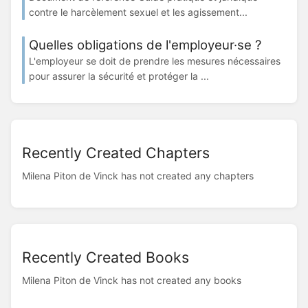
contre le harcèlement sexuel et les agissement...
Quelles obligations de l'employeur·se ?
L'employeur se doit de prendre les mesures nécessaires
pour assurer la sécurité et protéger la ...
Recently Created Chapters
Milena Piton de Vinck has not created any chapters
Recently Created Books
Milena Piton de Vinck has not created any books