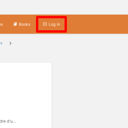
es
Books
Log in
es
re d'u...