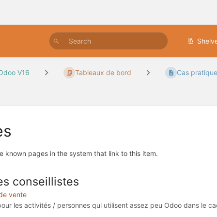
Shelv
Odoo V16
Tableaux de bord
Cas pratiqu
es
e known pages in the system that link to this item.
s conseillistes
 de vente
our les activités / personnes qui utilisent assez peu Odoo dans le cad