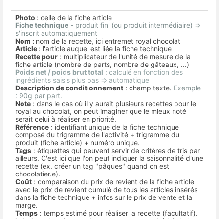
Photo
: celle de la fiche article
Fiche technique
- produit fini (ou produit intermédiaire) =>
s'inscrit automatiquement
Nom :
nom de la recette, ici entremet royal chocolat
Article
: l'article auquel est liée la fiche technique
Recette pour
: multiplicateur de l'unité de mesure de la
fiche article (nombre de parts, nombre de gâteaux, ...)
Poids net / poids brut total
: calculé en fonction des
ingrédients saisis plus bas => automatique
Description de conditionnement
: champ texte.
Exemple
: 90g par part.
Note
: dans le cas où il y aurait plusieurs recettes pour le
royal au chocolat, on peut imaginer que le mieux noté
serait celui à réaliser en priorité.
Référence
: identifiant unique de la fiche technique
composé du trigramme de l'activité + trigramme du
produit (fiche article) + numéro unique.
Tags
: étiquettes qui peuvent servir de critères de tris par
ailleurs. C'est ici que l'on peut indiquer la saisonnalité d'une
recette (ex. créer un tag "pâques" quand on est
chocolatier.e).
Coût
: comparaison du prix de revient de la fiche article
avec le prix de revient cumulé de tous les articles insérés
dans la fiche technique + infos sur le prix de vente et la
marge.
Temps
: temps estimé pour réaliser la recette (facultatif).