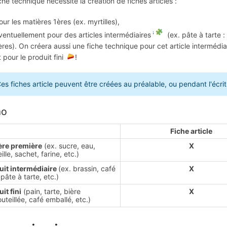
che technique nécessite la création de fiches articles :
our les matières 1ères (ex. myrtilles),
ventuellement pour des articles intermédiaires
(ex. pâte à tarte 
ères). On créera aussi une fiche technique pour cet article intermédia
t pour le produit fini
!
es fiches article peuvent être créées au préalable, ou pendant l'écri
o
Fiche article
ère première
(ex. sucre, eau,
X
ille, sachet, farine, etc.)
uit intermédiaire
(ex. brassin, café
X
 pâte à tarte, etc.)
it fini
(pain, tarte, bière
X
teillée, café emballé, etc.)