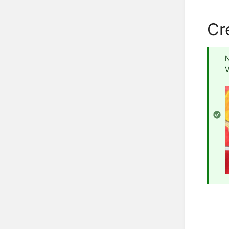
Cr
N
V