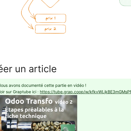
éer un article
ous avons documenté cette partie en vidéo !
oir sur Graptube ici :
https://tube.grap.coop/w/kfkvWLjkBE3mGMsP