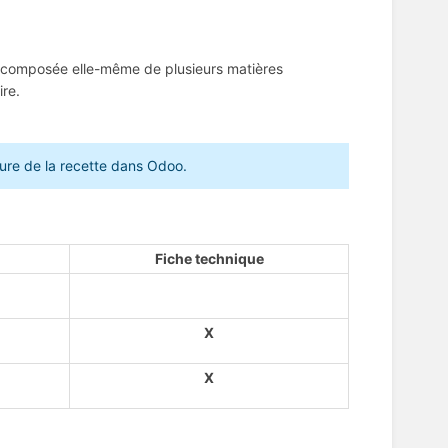
: composée elle-même de plusieurs matières
ire.
ture de la recette dans Odoo.
Fiche technique
X
X