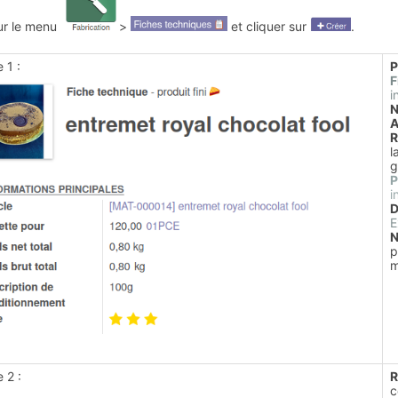
sur le menu
>
et cliquer sur
.
e 1 :
P
F
i
N
A
R
l
g
P
i
D
E
N
p
m
e 2 :
R
c