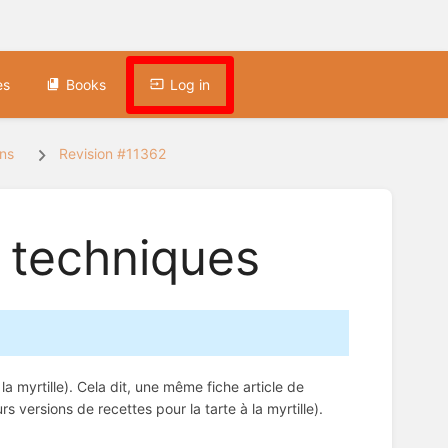
es
Books
Log in
ns
Revision #11362
s techniques
 la myrtille). Cela dit, une même fiche article de
s versions de recettes pour la tarte à la myrtille).