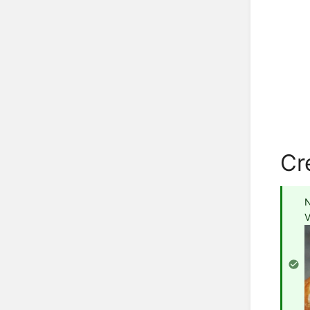
Cr
N
V