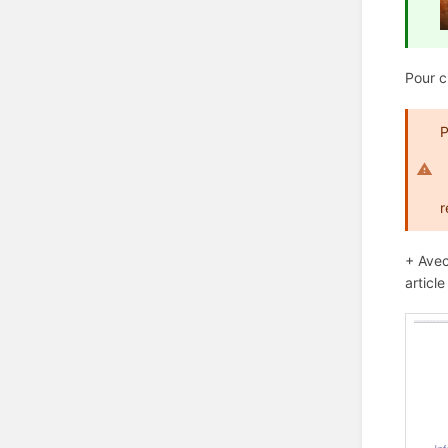
Pour c
P
r
+ Avec
article 