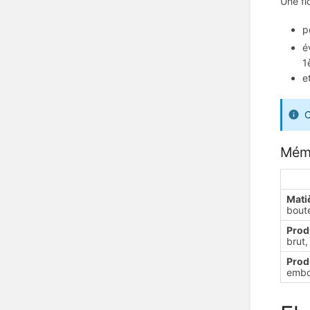
Une fi
p
é
1
e
C
Mém
Mati
boute
Prod
brut,
Produ
embou