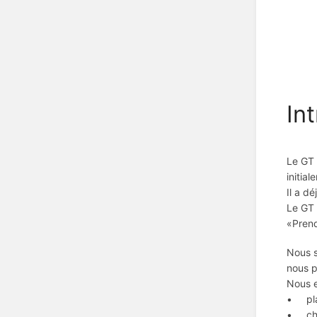
In
Le GT 
initia
Il a d
Le GT 
«Prend
Nous s
nous p
Nous e
• plan
• chif