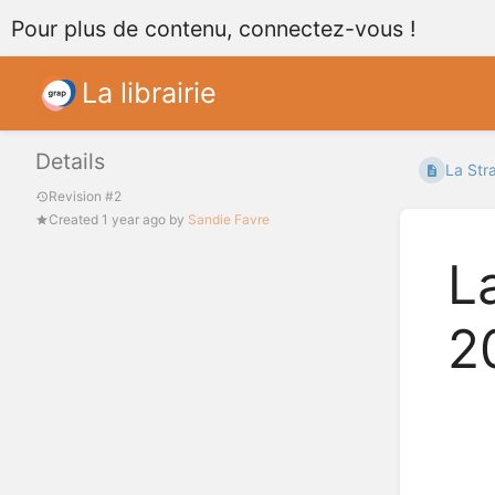
Pour plus de contenu, connectez-vous !
La librairie
Details
La Str
Revision #2
Created
1 year ago
by
Sandie Favre
L
2