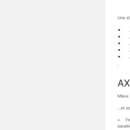
Une st
• AX
• AX
• AX
• AX
• AX
AX
Mieux 
...et s
• Fina
bénéfic