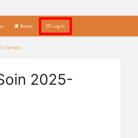
es
Books
Log in
67 Changes
 Soin 2025-