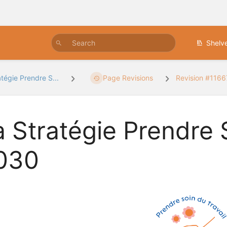
Shelv
atégie Prendre S...
Page Revisions
Revision #116
a Stratégie Prendre
030