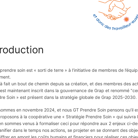
troduction
prendre soin est « sorti de terre » à l’initiative de membres de l’équi
lement.
éjà fait un bout de chemin depuis sa création, et des membres des activ
est maintenant inscrit dans la gouvernance de Grap et renommé "cerc
re Soin » est présent dans la stratégie globale de Grap 2025-2030.
ommes en novembre 2024, et nous GT Prendre Soin pensons qu’il est 
roposons à la coopérative une « Stratégie Prendre Soin » qui suivra
n sommes venus à formaliser ceci pour répondre aux 2 enjeux ci-de
ifier dans le temps nos actions, se projeter en se donnant des object
frer en amont les coûts humains et financiers pour réaliser ces object