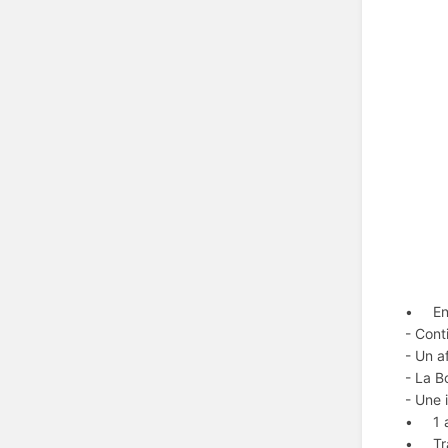
• En 
- Cont
- Un a
- La B
- Une 
• 1 ac
• Trav