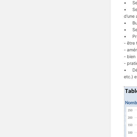
• Se r
• Se l
d’une 
• Budg
• Se r
• Pre
- être
- amé
- bien
- prat
• Défi
etc.) e