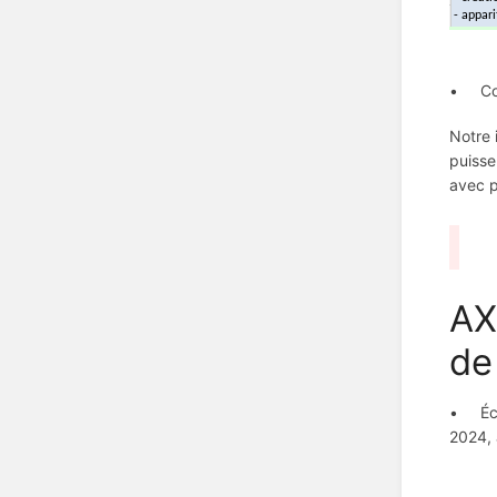
• Con
Notre 
puisse
avec p
AX
de
• Écri
2024, 