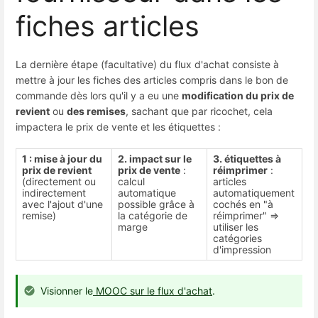
fiches articles
La dernière étape (facultative) du flux d'achat consiste à
mettre à jour les fiches des articles compris dans le bon de
commande dès lors qu'il y a eu une
modification du prix de
revient
ou
des remises
, sachant que par ricochet, cela
impactera le prix de vente et les étiquettes :
1 : mise à jour du
2. impact sur le
3. étiquettes à
prix de revient
prix de vente
:
réimprimer
:
(directement ou
calcul
articles
indirectement
automatique
automatiquement
avec l'ajout d'une
possible grâce à
cochés en "à
remise)
la catégorie de
réimprimer" =>
marge
utiliser les
catégories
d'impression
Visionner le
MOOC sur le flux d'achat
.