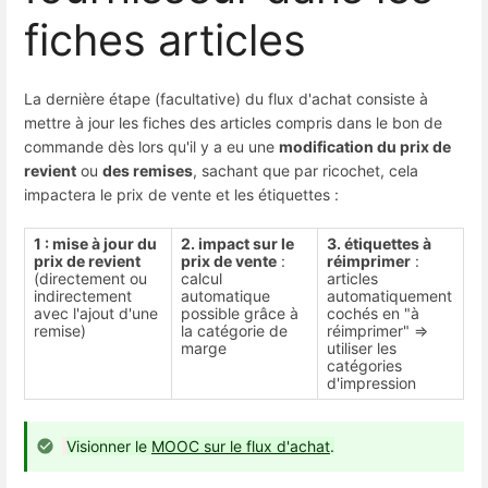
fiches articles
La dernière étape (facultative) du flux d'achat consiste à
mettre à jour les fiches des articles compris dans le bon de
commande dès lors qu'il y a eu une
modification du prix de
revient
ou
des remises
, sachant que par ricochet, cela
impactera le prix de vente et les étiquettes :
1 : mise à jour du
2. impact sur le
3. étiquettes à
prix de revient
prix de vente
:
réimprimer
:
(directement ou
calcul
articles
indirectement
automatique
automatiquement
avec l'ajout d'une
possible grâce à
cochés en "à
remise)
la catégorie de
réimprimer" =>
marge
utiliser les
catégories
d'impression
Visionner le
MOOC sur le flux d'achat
.