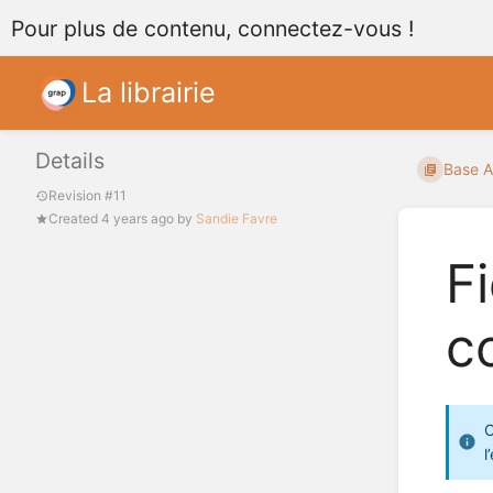
Pour plus de contenu, connectez-vous !
La librairie
Details
Base A
Revision #11
Created
4 years ago
by
Sandie Favre
F
c
O
l