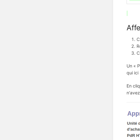
Aff
C
R
C
Un « P
qui ic
En cli
n'avez