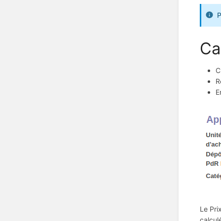
P
Ca
C
R
E
Le Pri
calcul