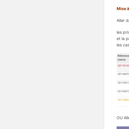
Mise à
Aller 
les pr
et la 
les ca
OU All