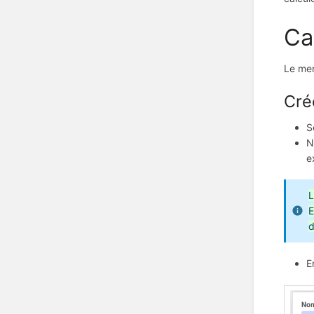
Ca
Le men
Cré
S
N
e
L
E
d
E