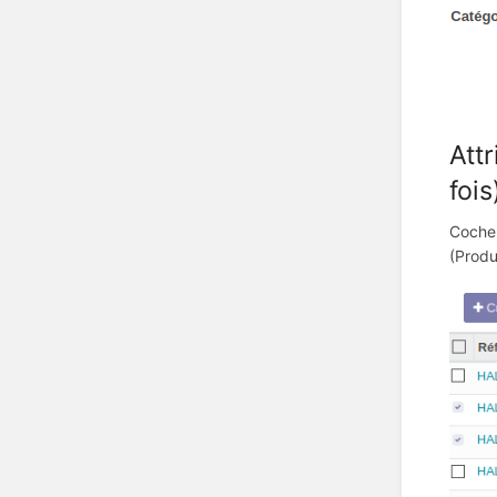
Att
fois)
Cocher
(Produ