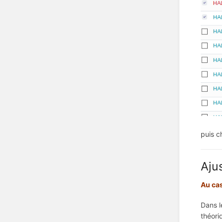
puis c
Aju
Au cas
Dans l
théori