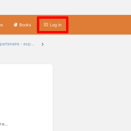
es
Books
Log in
partenaire - exp...
·e...