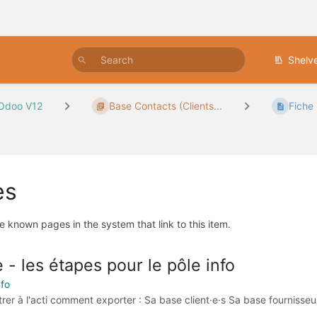
Shelv
Odoo V12
Base Contacts (Clients...
Fiche 
es
e known pages in the system that link to this item.
e - les étapes pour le pôle info
nfo
er à l'acti comment exporter : Sa base client·e·s Sa base fournisseur