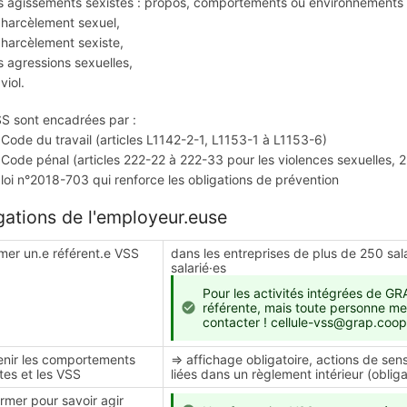
agissements sexistes : propos, comportements ou environnements dé
harcèlement sexuel,
arcèlement sexiste,
agressions sexuelles,
iol.
S sont encadrées par :
ode du travail (articles L1142-2-1, L1153-1 à L1153-6)
ode pénal (articles 222-22 à 222-33 pour les violences sexuelles, 
oi n°2018-703 qui renforce les obligations de prévention
gations de l'employeur.euse
er un.e référent.e VSS
dans les entreprises de plus de 250 salar
salarié·es
Pour les activités intégrées de GRA
référente, mais toute personne m
contacter ! cellule-vss@grap.coop
enir les comportements
=> affichage obligatoire, actions de sens
tes et les VSS
liées dans un règlement intérieur (obligat
rmer pour savoir agir