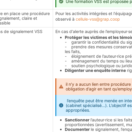
Une formation VSS est proposée pa
re en place une procédure
Pour les activités intégrées et l'équip
gnalement, claire et
observé à
cellule-vss@grap.coop
ssible
Cas de signalement VSS
En cas d'alerte auprès de l’employeur·se, 
Protéger les victimes et les témoi
- garantir la confidentialité du si
- prendre des mesures conservato
les faits,
- éloignement de l’auteur·rice pr
- aménagement du temps ou lieu d
- soutien psychologique ou juridi
Diligenter une enquête interne
rig
il n'y a aucun lien entre procédure 
obligation d’agir en tant qu’emplo
l’enquête peut être menée en inte
(cabinet spécialisé…). L’objectif es
appropriées.
Sanctionner
l’auteur·rice si les fa
proportionnées (avertissement, muta
Documenter
le signalement, l’enq