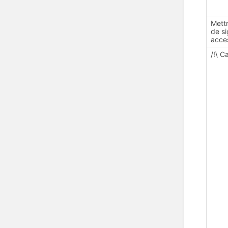
Mett
de si
acce
/!\ 