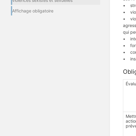
violences sexistes et sexuelles
• stre
Affichage obligatoire
• viol
• viol
agressi
qui pe
• inte
• fort
• conf
• inséc
Obli
Évalu
Mett
acti
préve