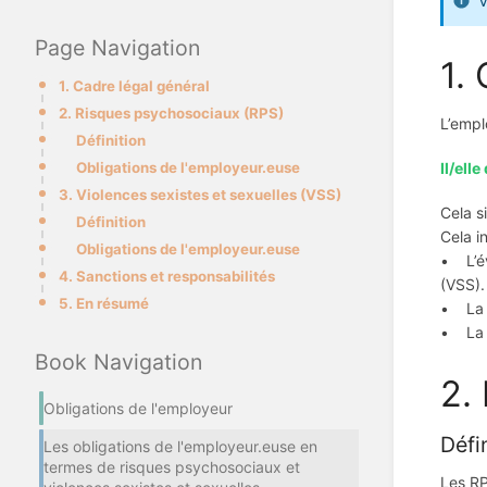
V
Page Navigation
1.
1. Cadre légal général
2. Risques psychosociaux (RPS)
L’empl
Définition
Obligations de l'employeur.euse
Il/ell
3. Violences sexistes et sexuelles (VSS)
Cela s
Définition
Cela in
Obligations de l'employeur.euse
• L’év
4. Sanctions et responsabilités
(VSS).
5. En résumé
• La 
• La f
Book Navigation
2.
Obligations de l'employeur
Défi
Les obligations de l'employeur.euse en
termes de risques psychosociaux et
Les RP