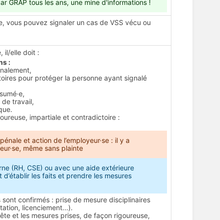
r GRAP tous les ans, une mine d'informations !
age, vous pouvez signaler un cas de VSS vécu ou
il/elle doit :
ns :
gnalement,
ires pour protéger la personne ayant signalé
ésumé·e,
e travail,
que.
oureuse, impartiale et contradictoire :
pénale et action de l’employeur·se : il y a
yeur·se, même sans plainte
rne (RH, CSE) ou avec une aide extérieure
t d’établir les faits et prendre les mesures
its sont confirmés : prise de mesure disciplinaires
tion, licenciement...).
uête et les mesures prises, de façon rigoureuse,