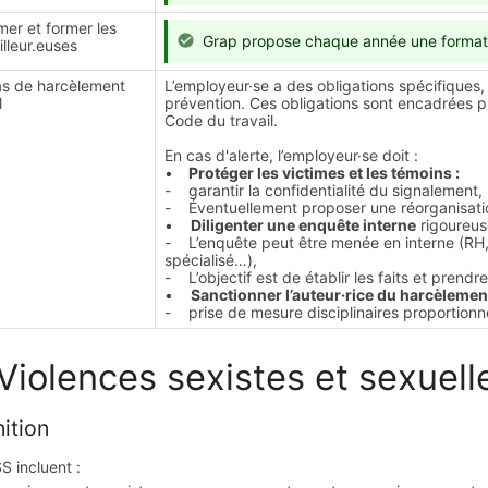
mer et former les
Grap propose chaque année une format
illeur.euses
as de harcèlement
L’employeur·se a des obligations spécifiques,
l
prévention. Ces obligations sont encadrées p
Code du travail.
En cas d'alerte, l’employeur·se doit :
•
Protéger les victimes et les témoins :
- garantir la confidentialité du signalement,
- Éventuellement proposer une réorganisatio
•
Diligenter une enquête interne
rigoureuse
- L’enquête peut être menée en interne (RH,
spécialisé…),
- L’objectif est de établir les faits et prend
•
Sanctionner l’auteur·rice du harcèlemen
- prise de mesure disciplinaires proportionné
 Violences sexistes et sexuell
nition
S incluent :