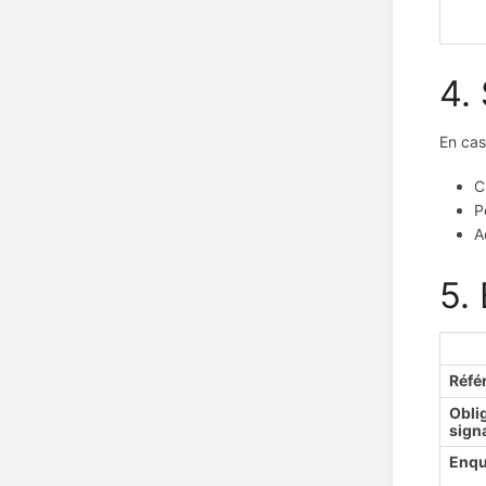
4.
En cas
C
P
A
5.
Référ
Obli
sign
Enqu