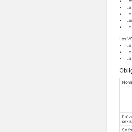
• Les 
• Le 
• Le h
• Les 
• Le v
Les VS
• Le C
• Le C
• La l
Obli
Nomm
Prév
sexis
Se fo