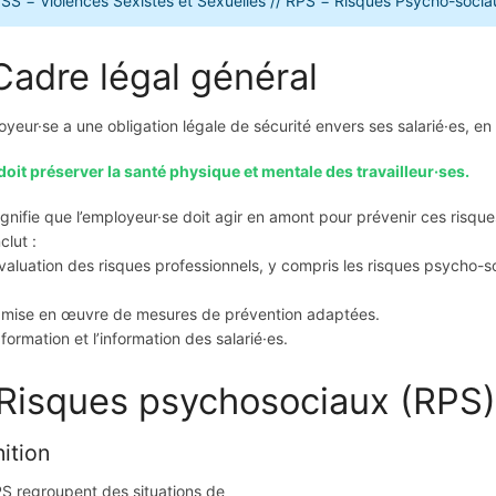
SS = Violences Sexistes et Sexuelles // RPS = Risques Psycho-socia
 Cadre légal général
oyeur·se a une obligation légale de sécurité envers ses salarié·es, en 
e doit préserver la santé physique et mentale des travailleur·ses.
ignifie que l’employeur·se doit agir en amont pour prévenir ces risque
clut :
aluation des risques professionnels, y compris les risques psycho-so
mise en œuvre de mesures de prévention adaptées.
ormation et l’information des salarié·es.
 Risques psychosociaux (RPS)
nition
S regroupent des situations de