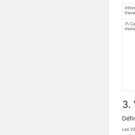
Infor
trava
/!\ C
mora
3.
Défi
Les VS