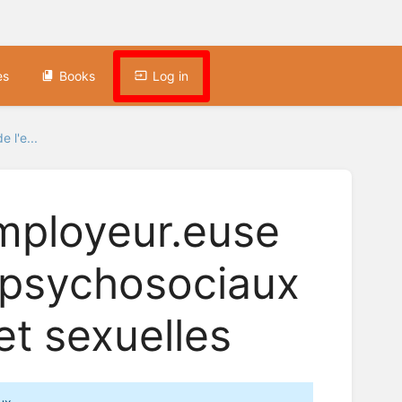
es
Books
Log in
e l'e...
employeur.euse
 psychosociaux
et sexuelles