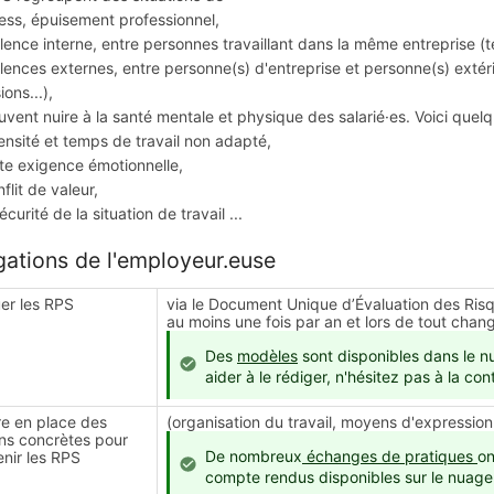
ss, épuisement professionnel,
ence interne, entre personnes travaillant dans la même entreprise (ten
ences externes, entre personne(s) d'entreprise et personne(s) extérieure
ons...),
uvent nuire à la santé mentale et physique des salarié·es. Voici quel
nsité et temps de travail non adapté,
e exigence émotionnelle,
lit de valeur,
urité de la situation de travail ...
gations de l'employeur.euse
er les RPS
via le Document Unique d’Évaluation des Risqu
au moins une fois par an et lors de tout chan
Des
modèles
sont disponibles dans le n
aider à le rédiger, n'hésitez pas à la con
re en place des
(organisation du travail, moyens d'expression 
ons concrètes pour
De nombreux
échanges de pratiques
on
nir les RPS
compte rendus disponibles sur le nuage