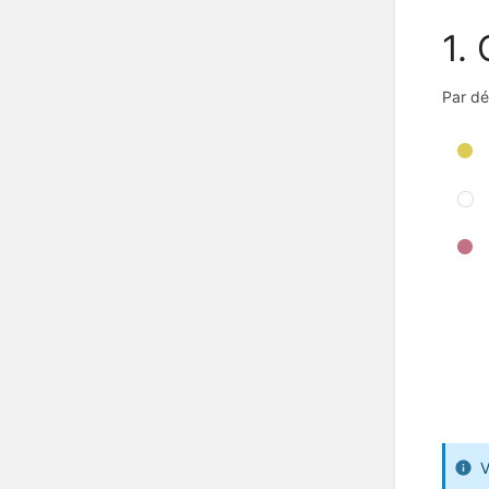
1.
Par dé
V