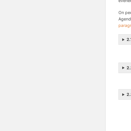
évène
On peu
Agenda
parag
2.
2.
2.