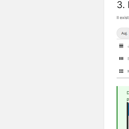
3.
Il exi
D