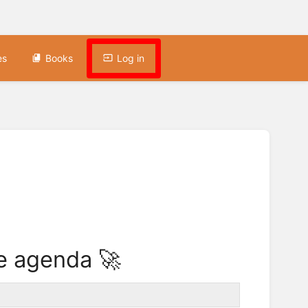
es
Books
Log in
le agenda 🚀